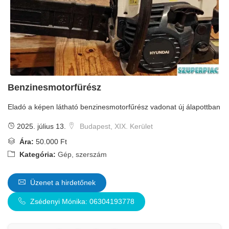
Benzinesmotorfürész
Eladó a képen látható benzinesmotorfűrész vadonat új álapottban
2025. július 13.
Budapest, XIX. Kerület
Ára:
50.000 Ft
Kategória:
Gép, szerszám
Üzenet a hirdetőnek
Zsédenyi Mónika: 06304193778