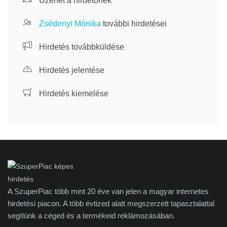
Üzenet a hirdetőnek
Zsédenyi Mónika
további hirdetései
Hirdetés továbbküldése
Hirdetés jelentése
Hirdetés kiemelése
A SzuperPiac több mint 20 éve van jelen a magyar internetes
hirdetési piacon. A több évtized alatt megszerzett tapasztalattal
segítünk a céged és a termékeid reklámozásában.