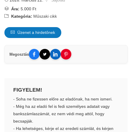
2026. március 22.
Sajólád
Ára:
5.000 Ft
Kategória:
Műszaki cikk
Üzenet a hirdetőnek
Megosztás
FIGYELEM!
- Soha ne fizessen előre az eladónak, ha nem ismeri.
- Még ha az eladó fel is fedi személyes adatait vagy
bankszámlaszámát, ez nem védi meg attól, hogy
becsapják.
- Ha lehetséges, kérje el az eredeti számlát, és kérjen