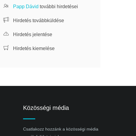
Papp Dávid
további hirdetései
Hirdetés továbbküldése
Hirdetés jelentése
Hirdetés kiemelése
Közösségi média
Csatlakozz hozzánk a közösségi média