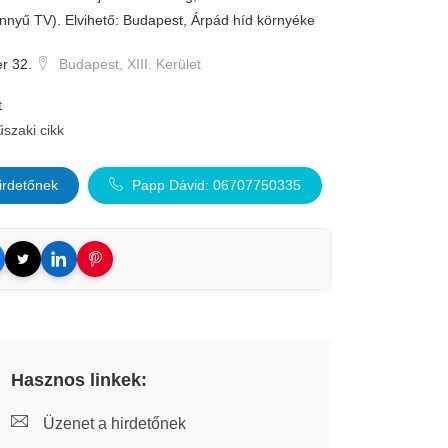
önnyű TV). Elvihető: Budapest, Árpád híd környéke
r 32.
Budapest, XIII. Kerület
t
szaki cikk
irdetőnek
Papp Dávid: 06707750335
Hasznos linkek:
Üzenet a hirdetőnek