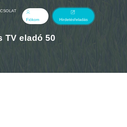
PCSOLAT
Fiókom
Hirdetésfeladás
os TV eladó 50