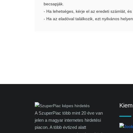
becsapják.
- Ha lehetséges, kérje el az eredeti számlát, és
- Ha az eladóval találkozik, ezt nyilvános helyen
Kieme
A SzuperPiac több mint 20 éve van
jelen a magyar internetes hirdetési
piacon. A több évtized alatt