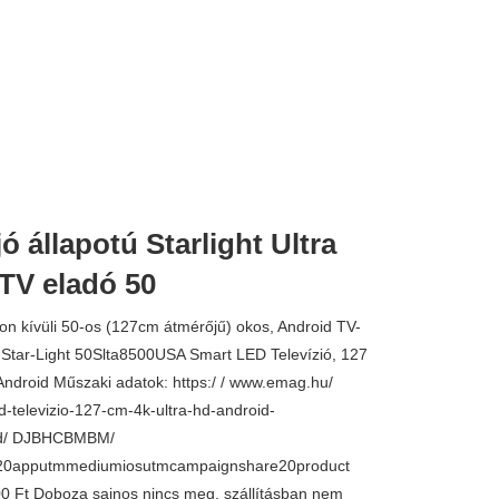
jó állapotú Starlight Ultra
50.000 
TV eladó 50
n kívüli 50-os (127cm átmérőjű) okos, Android TV-
 Star-Light 50Slta8500USA Smart LED Televízió, 127
Android Műszaki adatok: https:/ / www.emag.hu/
ed-televizio-127-cm-4k-ultra-hd-android-
pd/ DJBHCBMBM/
20apputmmediumiosutmcampaignshare20product
00 Ft Doboza sajnos nincs meg, szállításban nem