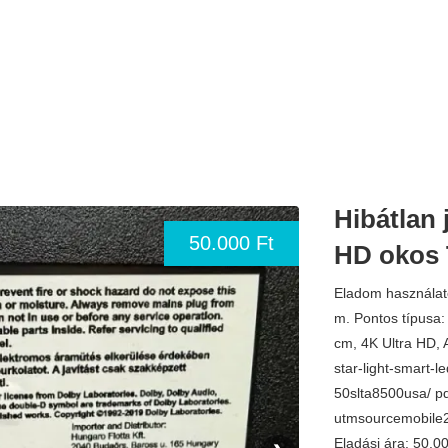
Hibátlan 
50.000 Ft
HD okos 
Eladom használato
m. Pontos típusa:
cm, 4K Ultra HD, 
star-light-smart-l
50slta8500usa/ 
utmsourcemobile
Eladási ára: 50.0