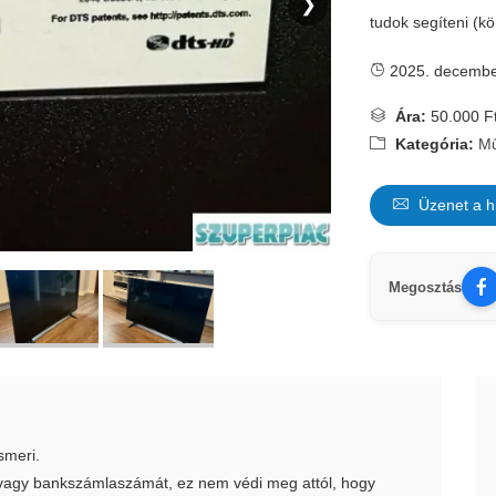
❯
tudok segíteni (k
2025. decembe
Ára:
50.000 F
Kategória:
Mű
Üzenet a h
Megosztás
smeri.
t vagy bankszámlaszámát, ez nem védi meg attól, hogy