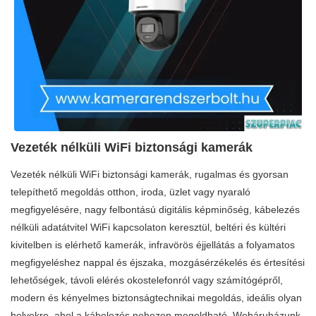
Vezeték nélküli WiFi biztonsági kamerák
Vezeték nélküli WiFi biztonsági kamerák, rugalmas és gyorsan
telepíthető megoldás otthon, iroda, üzlet vagy nyaraló
megfigyelésére, nagy felbontású digitális képminőség, kábelezés
nélküli adatátvitel WiFi kapcsolaton keresztül, beltéri és kültéri
kivitelben is elérhető kamerák, infravörös éjjellátás a folyamatos
megfigyeléshez nappal és éjszaka, mozgásérzékelés és értesítési
lehetőségek, távoli elérés okostelefonról vagy számítógépről,
modern és kényelmes biztonságtechnikai megoldás, ideális olyan
helyekre, ahol a kábelezés nehezen megoldható. Webáruházunk