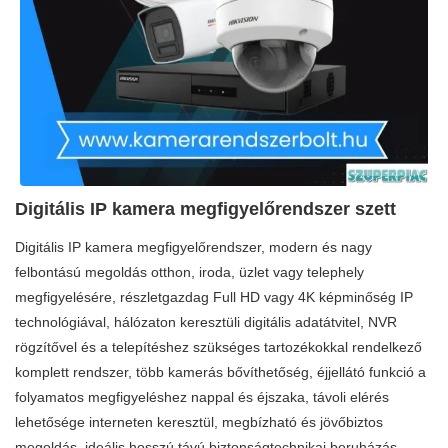
Digitális IP kamera megfigyelőrendszer szett
Digitális IP kamera megfigyelőrendszer, modern és nagy
felbontású megoldás otthon, iroda, üzlet vagy telephely
megfigyelésére, részletgazdag Full HD vagy 4K képminőség IP
technológiával, hálózaton keresztüli digitális adatátvitel, NVR
rögzítővel és a telepítéshez szükséges tartozékokkal rendelkező
komplett rendszer, több kamerás bővíthetőség, éjjellátó funkció a
folyamatos megfigyeléshez nappal és éjszaka, távoli elérés
lehetősége interneten keresztül, megbízható és jövőbiztos
megoldás, ideális hosszú távú biztonságtechnikai beruházás.