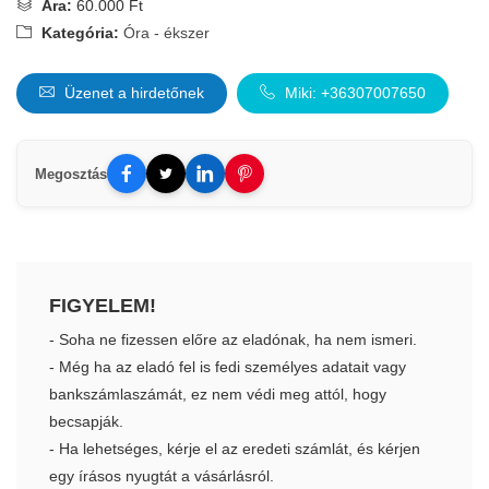
Ára:
60.000 Ft
Kategória:
Óra - ékszer
Üzenet a hirdetőnek
Miki: +36307007650
Megosztás
FIGYELEM!
- Soha ne fizessen előre az eladónak, ha nem ismeri.
- Még ha az eladó fel is fedi személyes adatait vagy
bankszámlaszámát, ez nem védi meg attól, hogy
becsapják.
- Ha lehetséges, kérje el az eredeti számlát, és kérjen
egy írásos nyugtát a vásárlásról.