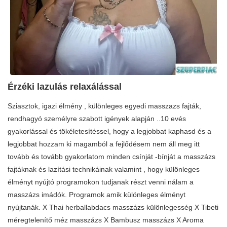
Érzéki lazulás relaxálással
Sziasztok, igazi élmény , különleges egyedi masszazs fajták,
rendhagyó személyre szabott igények alapján ..10 evés
gyakorlással és tökéletesítéssel, hogy a legjobbat kaphasd és a
legjobbat hozzam ki magamból a fejlődésem nem áll meg itt
tovább és tovább gyakorlatom minden csínját -bínját a masszázs
fajtáknak és lazítási technikáinak valamint , hogy különleges
élményt nyújtó programokon tudjanak részt venni nálam a
masszázs imádók. Programok amik különleges élményt
nyújtanák. X Thai herballabdacs masszázs különlegesség X Tibeti
méregtelenítő méz masszázs X Bambusz masszázs X Aroma