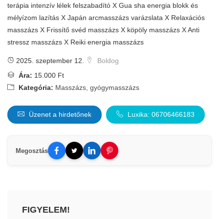
terápia intenzív lélek felszabadító X Gua sha energia blokk és
mélyízom lazítás X Japán arcmasszázs varázslata X Relaxációs
masszázs X Frissítő svéd masszázs X köpöly masszázs X Anti
stressz masszázs X Reiki energia masszázs
2025. szeptember 12.
Boldog
Ára:
15.000 Ft
Kategória:
Masszázs, gyógymasszázs
Üzenet a hirdetőnek
Luxika: 06706466183
Megosztás
FIGYELEM!