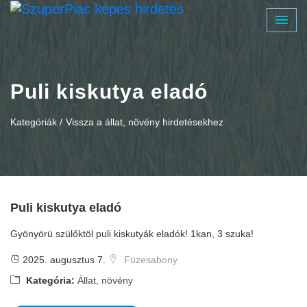
Puli kiskutya eladó
Kategóriák /
Vissza a állat, növény hirdetésekhez
Puli kiskutya eladó
Gyönyörü szülőktöl puli kiskutyák eladók! 1kan, 3 szuka!
2025. augusztus 7.
Füzesabony
Kategória:
Állat, növény