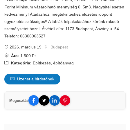
Forint Minimum vásárolható mennyiség 0, 5m3. Nagytétel esetén
kedvezmény! Átadáshoz, megtekintéshez előzetes időpont
egyeztetés szükséges!! A táblák felpakolásához kérünk rakodó
személyzetet hozni! Átvételi cím: 1173 Budapest, Ásvány u. 54.
Telefon: 06306963527
2026. március 19.
Budapest
Ára:
1.500 Ft
Kategória:
Építkezés, építőanyag
Üzenet a hirdetőnek
Megosztás