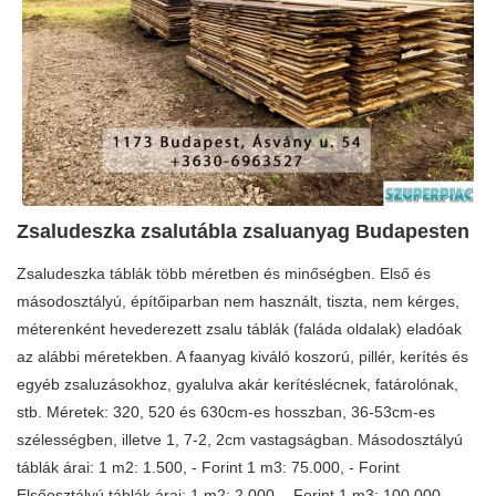
Zsaludeszka zsalutábla zsaluanyag Budapesten
Zsaludeszka táblák több méretben és minőségben. Első és
másodosztályú, építőiparban nem használt, tiszta, nem kérges,
méterenként hevederezett zsalu táblák (faláda oldalak) eladóak
az alábbi méretekben. A faanyag kiváló koszorú, pillér, kerítés és
egyéb zsaluzásokhoz, gyalulva akár kerítéslécnek, fatárolónak,
stb. Méretek: 320, 520 és 630cm-es hosszban, 36-53cm-es
szélességben, illetve 1, 7-2, 2cm vastagságban. Másodosztályú
táblák árai: 1 m2: 1.500, - Forint 1 m3: 75.000, - Forint
Elsőosztályú táblák árai: 1 m2: 2.000, - Forint 1 m3: 100.000, -