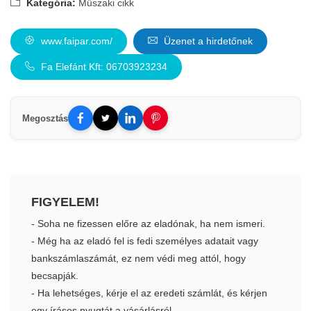
Kategória:
Műszaki cikk
www.faipar.com/
Üzenet a hirdetőnek
Fa Elefánt Kft: 06703923234
Megosztás
FIGYELEM!
- Soha ne fizessen előre az eladónak, ha nem ismeri.
- Még ha az eladó fel is fedi személyes adatait vagy
bankszámlaszámát, ez nem védi meg attól, hogy
becsapják.
- Ha lehetséges, kérje el az eredeti számlát, és kérjen
egy írásos nyugtát a vásárlásról.