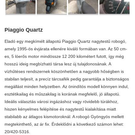
Piaggio Quartz
Eladó egy megkímélt állapotú Piaggio Quartz nagytestű robogó,
amely 1995-ös évjárata ellenére kiváló formában van. Az 50 cm-
es, 5 lóerős motor mindössze 12 200 kilométert futott, így még
hosszú ideig megbízható társa lesz új tulajdonosának. A
vízhűtéses rendszernek köszönhetően a nagyobb hőségben is
stabilan teljesít, a precíz tárcsafék pedig garantálja a biztonságos
megállást minden helyzetben. Az önindítós modell könnyen indul,
esztétikailag és műszakilag is korának megfelelő, jó állapotú.
Ideális választás városi ingázáshoz vagy rövidebb túrákhoz,
hiszen kényelmes felépítése és nagytestű kialakítása miatt
stabilabb az átlagos kismotoroknál. A robogó Gyöngyös mellett
megtekinthető, az ár fix. Érdeklődni a következő számon lehet:
20/420-5316.