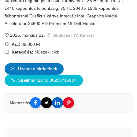
Maximális függőleges frissítési frekvencia: 85 Hz max. 1920 x
1440 képpontos felbontásig, 75 Hz 2048 x 1536 képpontos
felbontásnál Grafikus kártya Integrált Intel Graphics Media
Accelerator X4500 HD Prémium 19 Dell Monitor
2026. március 22.
Budapest, IV. Kerület
Ára:
35.000 Ft
Kategória:
Műszaki cikk
Üzenet a hirdetőnek
Streitman Ernő: 06209715887
Megosztás