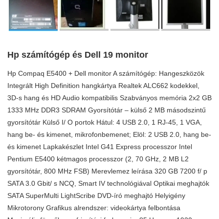
Hp számítógép és Dell 19 monitor
Hp Compaq E5400 + Dell monitor A számítógép: Hangeszközök
Integrált High Definition hangkártya Realtek ALC662 kodekkel,
3D-s hang és HD Audio kompatibilis Szabványos memória 2x2 GB
1333 MHz DDR3 SDRAM Gyorsítótár – külső 2 MB másodszintű
gyorsítótár Külső I/ O portok Hátul: 4 USB 2.0, 1 RJ-45, 1 VGA,
hang be- és kimenet, mikrofonbemenet; Elöl: 2 USB 2.0, hang be-
és kimenet Lapkakészlet Intel G41 Express processzor Intel
Pentium E5400 kétmagos processzor (2, 70 GHz, 2 MB L2
gyorsítótár, 800 MHz FSB) Merevlemez leírása 320 GB 7200 f/ p
SATA 3.0 Gbit/ s NCQ, Smart IV technológiával Optikai meghajtók
SATA SuperMulti LightScribe DVD-író meghajtó Helyigény
Mikrotorony Grafikus alrendszer: videokártya felbontása