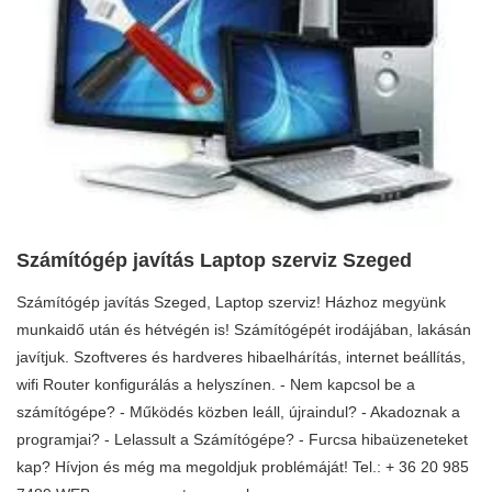
Számítógép javítás Laptop szerviz Szeged
Számítógép javítás Szeged, Laptop szerviz! Házhoz megyünk
munkaidő után és hétvégén is! Számítógépét irodájában, lakásán
javítjuk. Szoftveres és hardveres hibaelhárítás, internet beállítás,
wifi Router konfigurálás a helyszínen. - Nem kapcsol be a
számítógépe? - Működés közben leáll, újraindul? - Akadoznak a
programjai? - Lelassult a Számítógépe? - Furcsa hibaüzeneteket
kap? Hívjon és még ma megoldjuk problémáját! Tel.: + 36 20 985