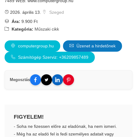
7489 WEB: www.computergroup.hu
2026. április 13.
Szeged
Ára:
9.900 Ft
Kategória:
Műszaki cikk
computergroup.hu
Üzenet a hirdetőnek
Számítógép Szerviz: +36209857489
Megosztás
FIGYELEM!
- Soha ne fizessen előre az eladónak, ha nem ismeri.
- Még ha az eladó fel is fedi személyes adatait vagy