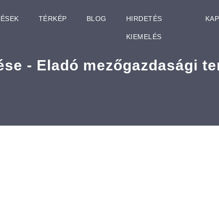
TÉSEK
TÉRKÉP
BLOG
HIRDETÉS
KA
KIEMELÉS
ése - Eladó mezőgazdasági te