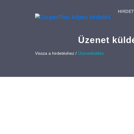
HIRDE
Üzenet küld
Vissza a hirdetéshez /
Üzenetküldés