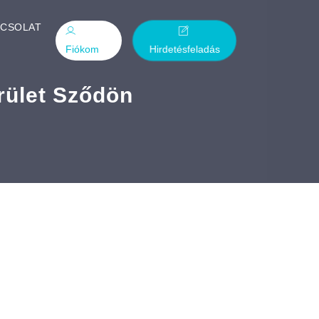
PCSOLAT
Fiókom
Hirdetésfeladás
rület Sződön