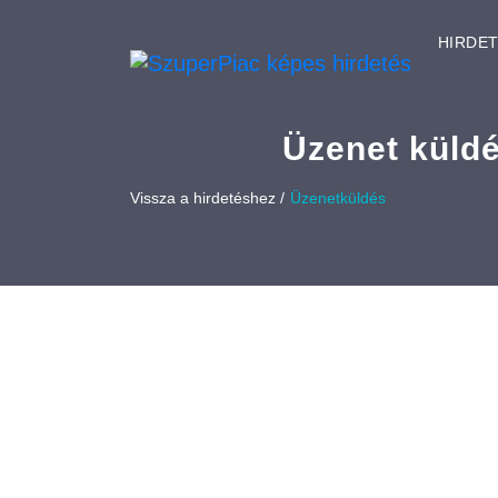
HIRDE
Üzenet küld
Vissza a hirdetéshez /
Üzenetküldés