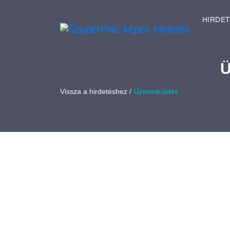
HIRDE
Ü
Vissza a hirdetéshez /
Üzenetküldés