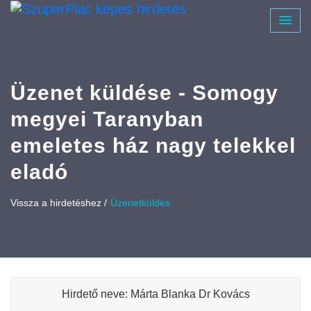
Üzenet küldése - Somogy
megyei Taranyban
emeletes ház nagy telekkel
eladó
Vissza a hirdetéshez /
Üzenetküldés
Hirdető neve: Márta Blanka Dr Kovács