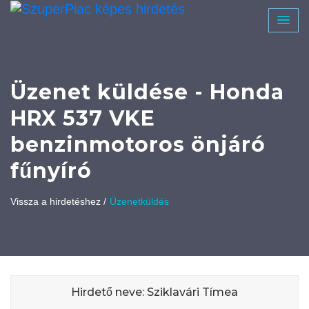
Üzenet küldése - Honda
HRX 537 VKE
benzinmotoros önjáró
fűnyíró
Vissza a hirdetéshez /
Üzenetküldés
Hirdető neve: Sziklavári Tímea