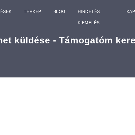
TÉSEK
TÉRKÉP
BLOG
HIRDETÉS
KA
KIEMELÉS
net küldése - Támogatóm ker