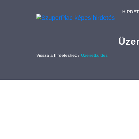
HIRDE
Üze
Vissza a hirdetéshez /
Üzenetküldés