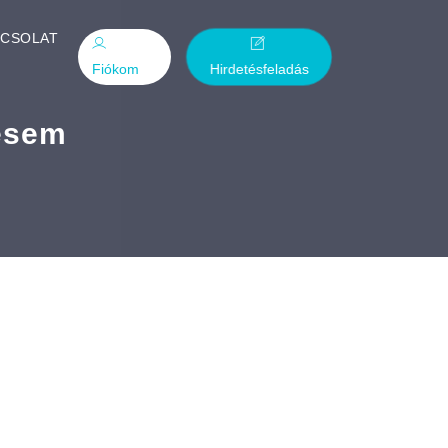
PCSOLAT
Fiókom
Hirdetésfeladás
esem