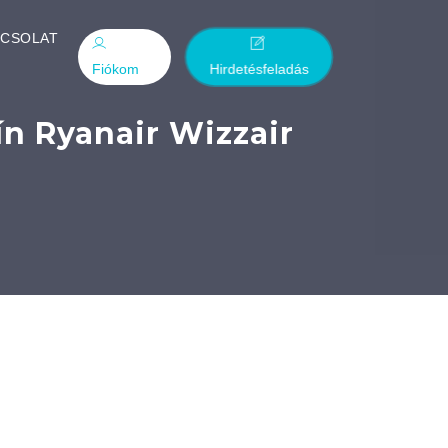
PCSOLAT
Fiókom
Hirdetésfeladás
ín Ryanair Wizzair