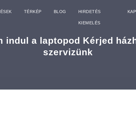
TÉSEK
TÉRKÉP
BLOG
HIRDETÉS
KA
KIEMELÉS
 indul a laptopod Kérjed ház
szervizünk