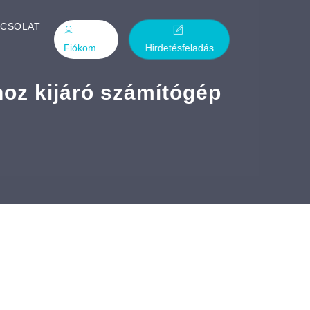
PCSOLAT
Fiókom
Hirdetésfeladás
hoz kijáró számítógép