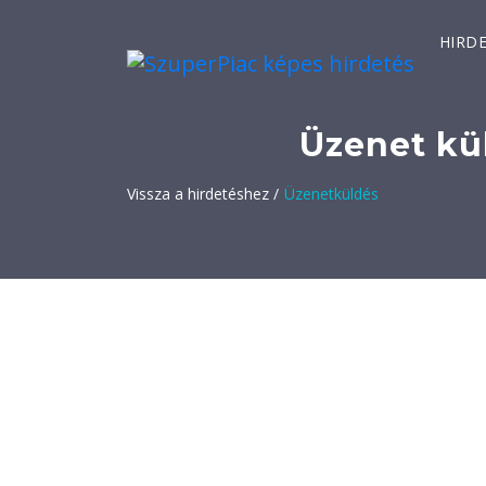
HIRD
Üzenet kü
Vissza a hirdetéshez /
Üzenetküldés