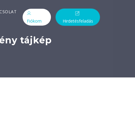
CSOLAT
Fiókom
Hirdetésfeladás
ény tájkép