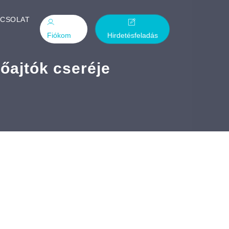
PCSOLAT
Fiókom
Hirdetésfeladás
őajtók cseréje