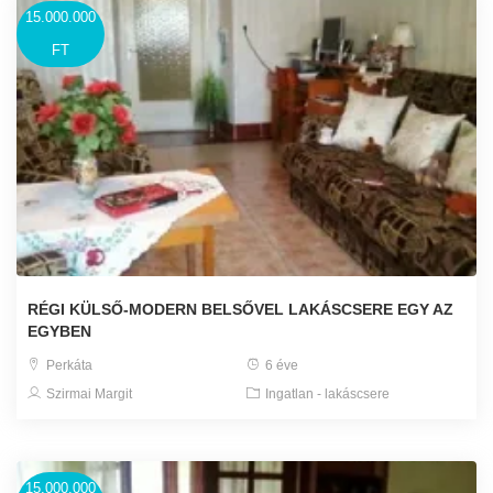
15.000.000
FT
RÉGI KÜLSŐ-MODERN BELSŐVEL LAKÁSCSERE EGY AZ
EGYBEN
Perkáta
6 éve
Szirmai Margit
Ingatlan - lakáscsere
15.000.000