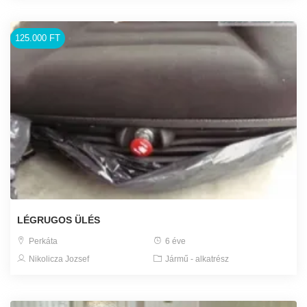
125.000 FT
LÉGRUGOS ÜLÉS
Perkáta
6 éve
Nikolicza Jozsef
Jármű - alkatrész