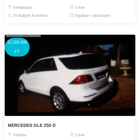
Kerkakutas
5 éve
Dr Buttyán Kornélné
Ingatlan - lakáscsere
10.200.000
FT
MERCEDES GLE 250 D
Perkáta
5 éve