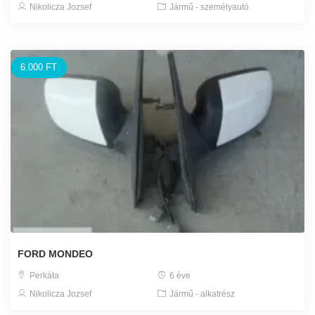
Nikolicza Jozsef
Jármű - személyautó
6.000 FT
FORD MONDEO
Perkáta
6 éve
Nikolicza Jozsef
Jármű - alkatrész