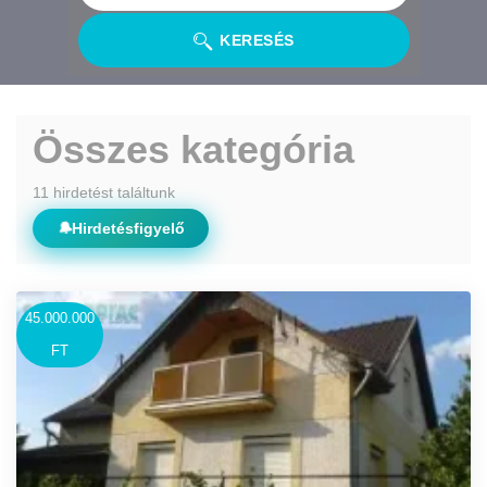
KERESÉS
Összes kategória
11 hirdetést találtunk
🔔
Hirdetésfigyelő
45.000.000
FT