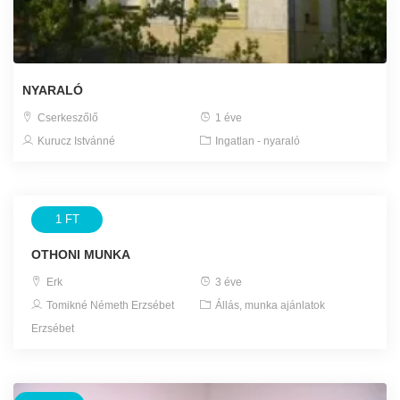
NYARALÓ
Cserkeszőlő
1 éve
Kurucz Istvánné
Ingatlan - nyaraló
1 FT
OTHONI MUNKA
Erk
3 éve
Tomikné Németh Erzsébet
Állás, munka ajánlatok
Erzsébet