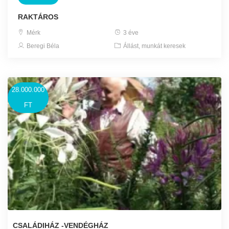
RAKTÁROS
Mérk
3 éve
Beregi Béla
Állást, munkát keresek
28.000.000
FT
CSALÁDIHÁZ -VENDÉGHÁZ