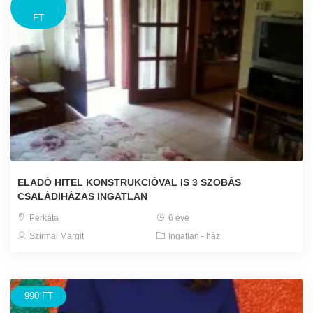
FT
ELADÓ HITEL KONSTRUKCIÓVAL IS 3 SZOBÁS
CSALÁDIHÁZAS INGATLAN
Perkáta
6 éve
Szirmai Margit
Ingatlan - ház
990 FT