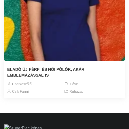
ELADÓ ÚJ FÉRFI ÉS NŐI PÓLÓK, AKÁR
EMBLÉMÁZÁSSAL IS
Cserkeszőlő
7 éve
Csík Fanni
Ruházat