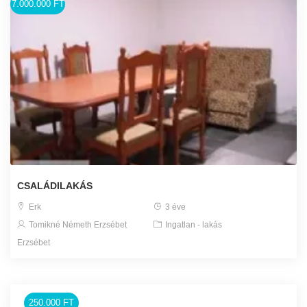
7.000.000 FT
CSALÁDILAKÁS
Erk
3 éve
Tomikné Németh Erzsébet
Ingatlan - lakás
Erzsébet
250.000 FT