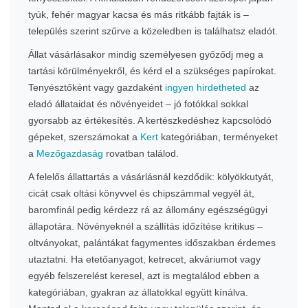
tyúk, fehér magyar kacsa és más ritkább fajták is –
település szerint szűrve a közeledben is találhatsz eladót.
Állat vásárlásakor mindig személyesen győződj meg a
tartási körülményekről, és kérd el a szükséges papírokat.
Tenyésztőként vagy gazdaként
ingyen hirdetheted
az
eladó állataidat és növényeidet – jó fotókkal sokkal
gyorsabb az értékesítés. A kertészkedéshez kapcsolódó
gépeket, szerszámokat a
Kert
kategóriában, terményeket
a
Mezőgazdaság
rovatban találod.
A felelős állattartás a vásárlásnál kezdődik: kölyökkutyát,
cicát csak oltási könyvvel és chipszámmal vegyél át,
baromfinál pedig kérdezz rá az állomány egészségügyi
állapotára. Növényeknél a szállítás időzítése kritikus –
oltványokat, palántákat fagymentes időszakban érdemes
utaztatni. Ha etetőanyagot, ketrecet, akváriumot vagy
egyéb felszerelést keresel, azt is megtalálod ebben a
kategóriában, gyakran az állatokkal együtt kínálva.