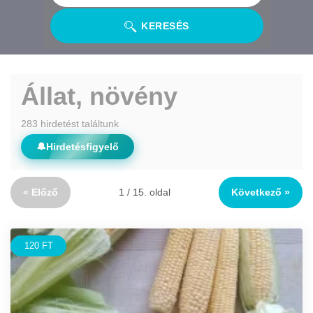
KERESÉS
Állat, növény
283 hirdetést találtunk
🔔
Hirdetésfigyelő
« Előző
1 / 15. oldal
Következő »
120 FT