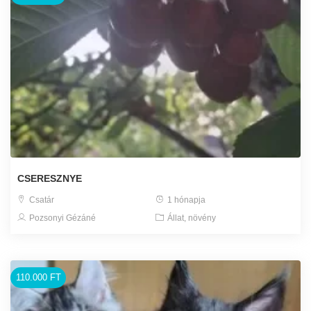
CSERESZNYE
Csatár
1 hónapja
Pozsonyi Gézáné
Állat, növény
110.000 FT