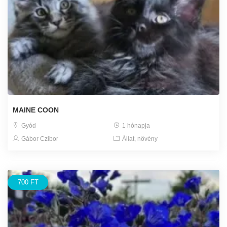
MAINE COON
Gyód
1 hónapja
Gábor Czibor
Állat, növény
700 FT