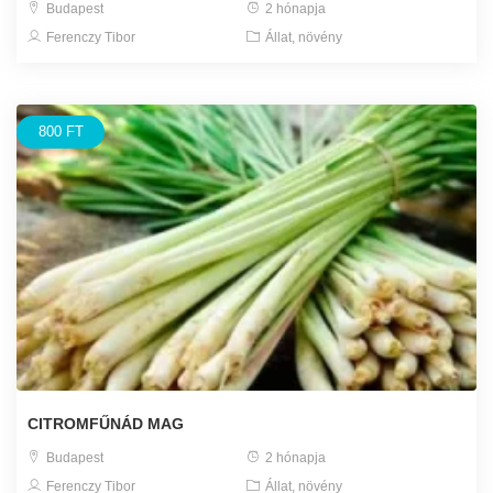
Budapest
2 hónapja
Ferenczy Tibor
Állat, növény
800 FT
CITROMFŰNÁD MAG
Budapest
2 hónapja
Ferenczy Tibor
Állat, növény