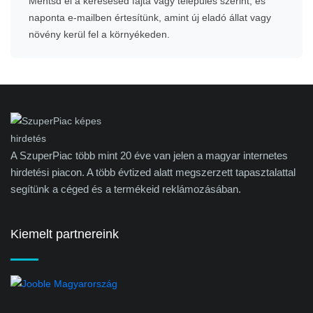
Mentsd el a keresésed fajta vagy település szerint, és
naponta e-mailben értesítünk, amint új eladó állat vagy
növény kerül fel a környékeden.
A SzuperPiac több mint 20 éve van jelen a magyar internetes
hirdetési piacon. A több évtized alatt megszerzett tapasztalattal
segítünk a céged és a termékeid reklámozásában.
Kiemelt partnereink