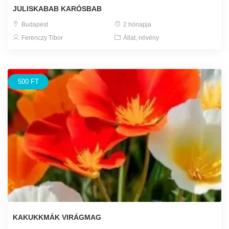
JULISKABAB KARÓSBAB
Budapest
2 hónapja
Ferenczy Tibor
Állat, növény
500 FT
KAKUKKMÁK VIRÁGMAG