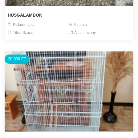
HÚSGALAMBOK
Kiskunmajsa
6 napja
Tibor Szűcs
Állat, növény
20.000 FT