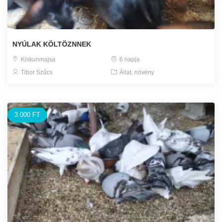
NYÚLAK KÖLTÖZNNEK
Kiskunmajsa
6 napja
Tibor Szűcs
Állat, növény
3.000 FT