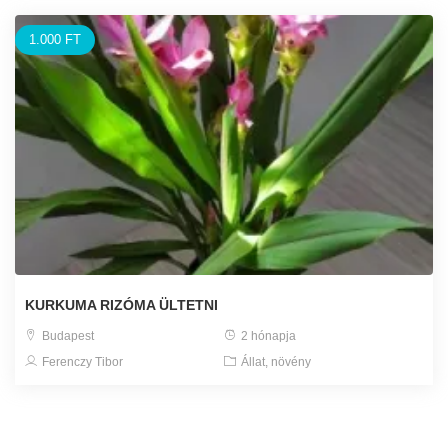
1.000 FT
KURKUMA RIZÓMA ÜLTETNI
Budapest
2 hónapja
Ferenczy Tibor
Állat, növény