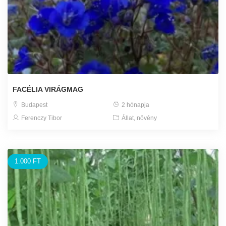
FACÉLIA VIRÁGMAG
Budapest
2 hónapja
Ferenczy Tibor
Állat, növény
1.000 FT