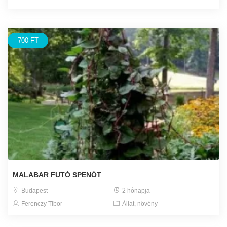
700 FT
MALABAR FUTÓ SPENÓT
Budapest
2 hónapja
Ferenczy Tibor
Állat, növény