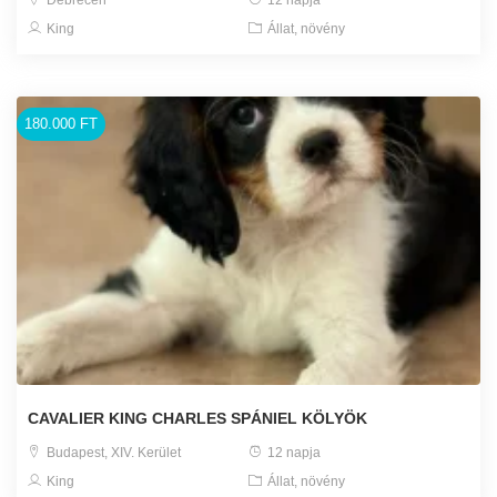
Debrecen
12 napja
King
Állat, növény
180.000 FT
CAVALIER KING CHARLES SPÁNIEL KÖLYÖK
Budapest, XIV. Kerület
12 napja
King
Állat, növény