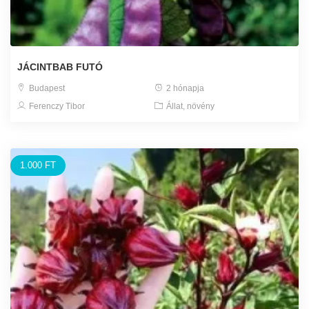
JÁCINTBAB FUTÓ
Budapest
2 hónapja
Ferenczy Tibor
Állat, növény
1.000 FT