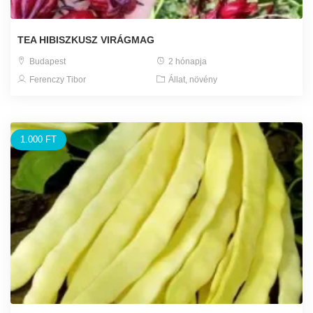
TEA HIBISZKUSZ VIRÁGMAG
Budapest
2 hónapja
Ferenczy Tibor
Állat, növény
1.000 FT