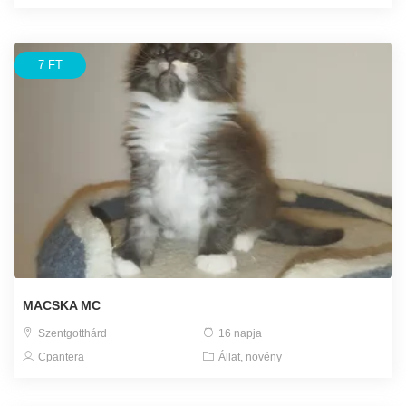
7 FT
MACSKA MC
Szentgotthárd
16 napja
Cpantera
Állat, növény