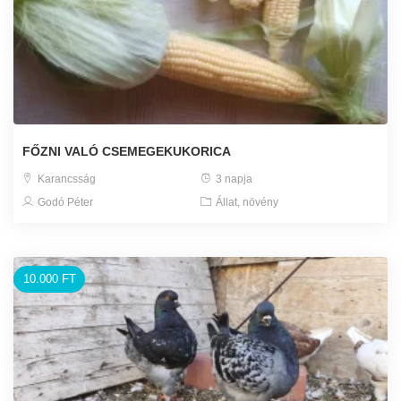
FŐZNI VALÓ CSEMEGEKUKORICA
Karancsság
3 napja
Godó Péter
Állat, növény
10.000 FT