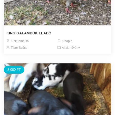
KING GALAMBOK ELADÓ
Kiskunmajsa
6 napja
Tibor Szűcs
Állat, növény
5.000 FT