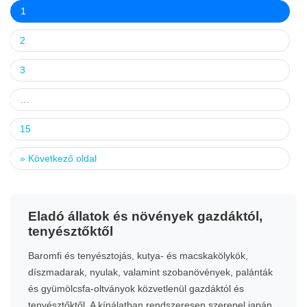
1
2
3
…
15
»
Következő oldal
Eladó állatok és növények gazdáktól,
tenyésztőktől
Baromfi és tenyésztojás, kutya- és macskakölykök,
díszmadarak, nyulak, valamint szobanövények, palánták
és gyümölcsfa-oltványok közvetlenül gazdáktól és
tenyésztőktől. A kínálatban rendszeresen szerepel japán