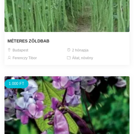
MÉTERES ZÖLDBAB
Budapest
2 hónapja
Ferenczy Tibor
Állat, növény
1.000 FT