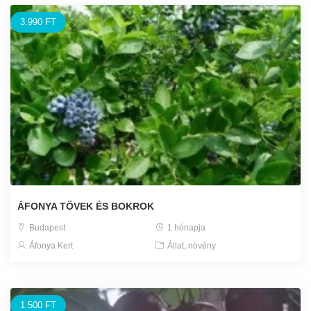
3.990 FT
ÁFONYA TÖVEK ÉS BOKROK
Budapest
1 hónapja
Áfonya Kert
Állat, növény
1.500 FT