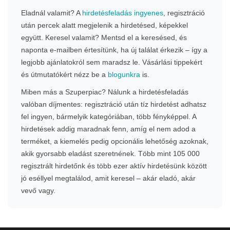
Eladnál valamit? A
hirdetésfeladás ingyenes
, regisztráció
után percek alatt megjelenik a hirdetésed, képekkel
együtt. Keresel valamit? Mentsd el a keresésed, és
naponta e-mailben értesítünk, ha új találat érkezik – így a
legjobb ajánlatokról sem maradsz le. Vásárlási tippekért
és útmutatókért nézz be a
blogunkra
is.
Miben más a Szuperpiac? Nálunk a hirdetésfeladás
valóban díjmentes: regisztráció után tíz hirdetést adhatsz
fel ingyen, bármelyik kategóriában, több fényképpel. A
hirdetések addig maradnak fenn, amíg el nem adod a
terméket, a kiemelés pedig opcionális lehetőség azoknak,
akik gyorsabb eladást szeretnének. Több mint 105 000
regisztrált hirdetőnk és több ezer aktív hirdetésünk között
jó eséllyel megtalálod, amit keresel – akár eladó, akár
vevő vagy.