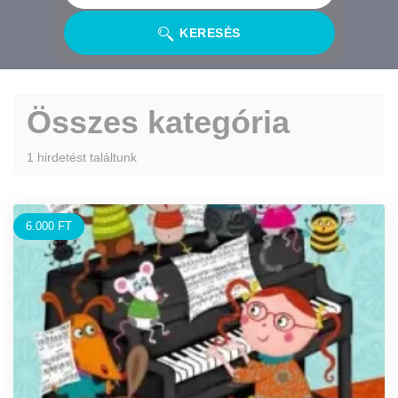
KERESÉS
Összes kategória
1 hirdetést találtunk
6.000 FT