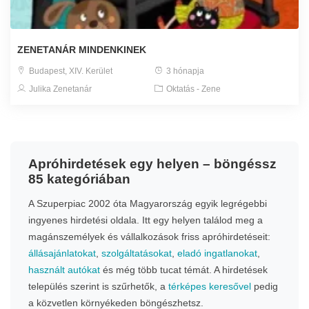
ZENETANÁR MINDENKINEK
Budapest, XIV. Kerület
3 hónapja
Julika Zenetanár
Oktatás - Zene
Apróhirdetések egy helyen – böngéssz
85 kategóriában
A Szuperpiac 2002 óta Magyarország egyik legrégebbi
ingyenes hirdetési oldala. Itt egy helyen találod meg a
magánszemélyek és vállalkozások friss apróhirdetéseit:
állásajánlatokat
,
szolgáltatásokat
,
eladó ingatlanokat
,
használt autókat
és még több tucat témát. A hirdetések
település szerint is szűrhetők, a
térképes keresővel
pedig
a közvetlen környékeden böngészhetsz.