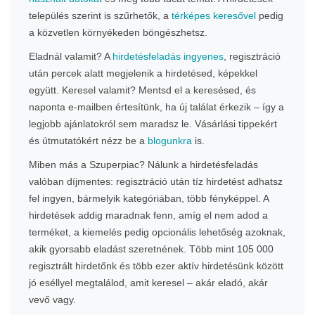
település szerint is szűrhetők, a
térképes keresővel
pedig
a közvetlen környékeden böngészhetsz.
Eladnál valamit? A
hirdetésfeladás ingyenes
, regisztráció
után percek alatt megjelenik a hirdetésed, képekkel
együtt. Keresel valamit? Mentsd el a keresésed, és
naponta e-mailben értesítünk, ha új találat érkezik – így a
legjobb ajánlatokról sem maradsz le. Vásárlási tippekért
és útmutatókért nézz be a
blogunkra
is.
Miben más a Szuperpiac? Nálunk a hirdetésfeladás
valóban díjmentes: regisztráció után tíz hirdetést adhatsz
fel ingyen, bármelyik kategóriában, több fényképpel. A
hirdetések addig maradnak fenn, amíg el nem adod a
terméket, a kiemelés pedig opcionális lehetőség azoknak,
akik gyorsabb eladást szeretnének. Több mint 105 000
regisztrált hirdetőnk és több ezer aktív hirdetésünk között
jó eséllyel megtalálod, amit keresel – akár eladó, akár
vevő vagy.