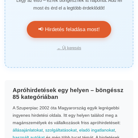
Légy az első – ezrek böngésznek itt naponta. Add fel
most és érd el a legtöbb érdeklődőt!
📢 Hirdetés feladása most!
← Új keresés
Apróhirdetések egy helyen – böngéssz
85 kategóriában
A Szuperpiac 2002 óta Magyarország egyik legrégebbi
ingyenes hirdetési oldala. Itt egy helyen találod meg a
magánszemélyek és vállalkozások friss apróhirdetéseit:
állásajánlatokat
,
szolgáltatásokat
,
eladó ingatlanokat
,
használt autókat
és még több tucat témát. A hirdetések