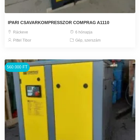
IPARI CSAVARKOMPRESSZOR COMPRAG A1110
Ráckeve
6 hónapja
Pittel Tibor
Gép, szerszám
560.000 FT