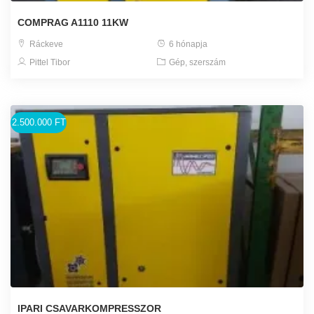
COMPRAG A1110 11KW
Ráckeve
6 hónapja
Pittel Tibor
Gép, szerszám
2.500.000 FT
IPARI CSAVARKOMPRESSZOR