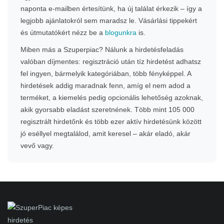
naponta e-mailben értesítünk, ha új találat érkezik – így a
legjobb ajánlatokról sem maradsz le. Vásárlási tippekért
és útmutatókért nézz be a
blogunkra
is.
Miben más a Szuperpiac? Nálunk a hirdetésfeladás
valóban díjmentes: regisztráció után tíz hirdetést adhatsz
fel ingyen, bármelyik kategóriában, több fényképpel. A
hirdetések addig maradnak fenn, amíg el nem adod a
terméket, a kiemelés pedig opcionális lehetőség azoknak,
akik gyorsabb eladást szeretnének. Több mint 105 000
regisztrált hirdetőnk és több ezer aktív hirdetésünk között
jó eséllyel megtalálod, amit keresel – akár eladó, akár
vevő vagy.