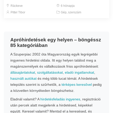
Ráckeve
6 hónapja
Pittel Tibor
Gép, szerszám
Apróhirdetések egy helyen – böngéssz
85 kategóriában
A Szuperpiac 2002 óta Magyarország egyik legrégebbi
ingyenes hirdetési oldala. Itt egy helyen találod meg a
magánszemélyek és vállalkozások friss apróhirdetéseit:
állásajánlatokat
,
szolgáltatásokat
,
eladó ingatlanokat
,
használt autókat
és még több tucat témát. A hirdetések
település szerint is szűrhetők, a
térképes keresővel
pedig
a közvetlen környékeden böngészhetsz.
Eladnál valamit? A
hirdetésfeladás ingyenes
, regisztráció
után percek alatt megjelenik a hirdetésed, képekkel
együtt. Keresel valamit? Mentsd el a keresésed, és