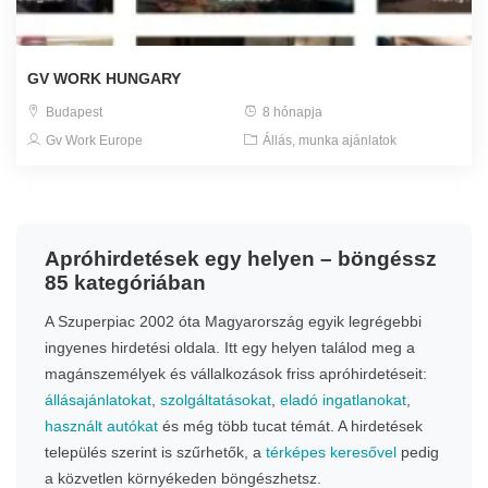
GV WORK HUNGARY
Budapest
8 hónapja
Gv Work Europe
Állás, munka ajánlatok
Apróhirdetések egy helyen – böngéssz
85 kategóriában
A Szuperpiac 2002 óta Magyarország egyik legrégebbi
ingyenes hirdetési oldala. Itt egy helyen találod meg a
magánszemélyek és vállalkozások friss apróhirdetéseit:
állásajánlatokat
,
szolgáltatásokat
,
eladó ingatlanokat
,
használt autókat
és még több tucat témát. A hirdetések
település szerint is szűrhetők, a
térképes keresővel
pedig
a közvetlen környékeden böngészhetsz.