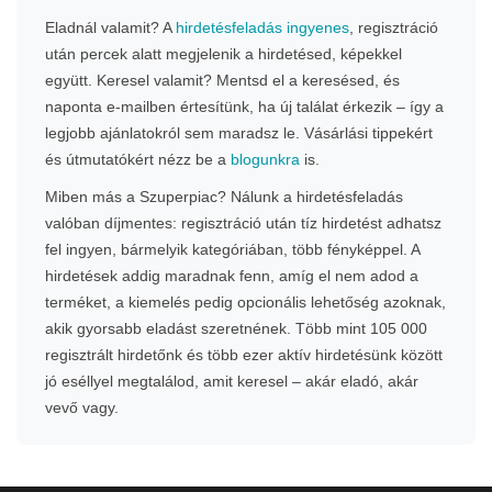
Eladnál valamit? A
hirdetésfeladás ingyenes
, regisztráció
után percek alatt megjelenik a hirdetésed, képekkel
együtt. Keresel valamit? Mentsd el a keresésed, és
naponta e-mailben értesítünk, ha új találat érkezik – így a
legjobb ajánlatokról sem maradsz le. Vásárlási tippekért
és útmutatókért nézz be a
blogunkra
is.
Miben más a Szuperpiac? Nálunk a hirdetésfeladás
valóban díjmentes: regisztráció után tíz hirdetést adhatsz
fel ingyen, bármelyik kategóriában, több fényképpel. A
hirdetések addig maradnak fenn, amíg el nem adod a
terméket, a kiemelés pedig opcionális lehetőség azoknak,
akik gyorsabb eladást szeretnének. Több mint 105 000
regisztrált hirdetőnk és több ezer aktív hirdetésünk között
jó eséllyel megtalálod, amit keresel – akár eladó, akár
vevő vagy.