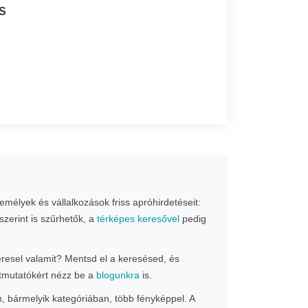
S
mélyek és vállalkozások friss apróhirdetéseit:
szerint is szűrhetők, a
térképes keresővel
pedig
Keresel valamit? Mentsd el a keresésed, és
 útmutatókért nézz be a
blogunkra
is.
n, bármelyik kategóriában, több fényképpel. A