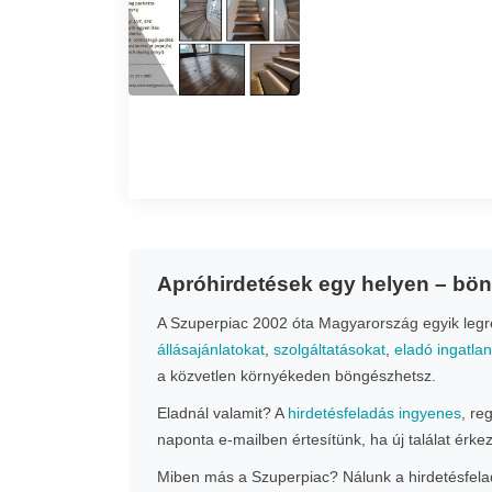
Apróhirdetések egy helyen – bö
A Szuperpiac 2002 óta Magyarország egyik legrég
állásajánlatokat
,
szolgáltatásokat
,
eladó ingatla
a közvetlen környékeden böngészhetsz.
Eladnál valamit? A
hirdetésfeladás ingyenes
, re
naponta e-mailben értesítünk, ha új találat érke
Miben más a Szuperpiac? Nálunk a hirdetésfeladá