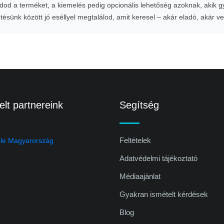
od a terméket, a kiemelés pedig opcionális lehetőség azoknak, akik 
etésünk között jó eséllyel megtalálod, amit keresel – akár eladó, akár v
lt partnereink
Segítség
Feltételek
Adatvédelmi tájékoztató
Médiaajánlat
Gyakran ismételt kérdések
Blog