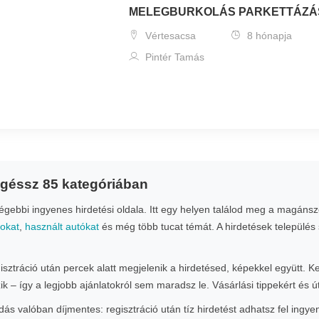
MELEGBURKOLÁS PARKETTÁZÁ
Vértesacsa
8 hónapja
Pintér Tamás
ngéssz 85 kategóriában
ebbi ingyenes hirdetési oldala. Itt egy helyen találod meg a magánsze
nokat
,
használt autókat
és még több tucat témát. A hirdetések település 
gisztráció után percek alatt megjelenik a hirdetésed, képekkel együtt. 
zik – így a legjobb ajánlatokról sem maradsz le. Vásárlási tippekért és
s valóban díjmentes: regisztráció után tíz hirdetést adhatsz fel ingye