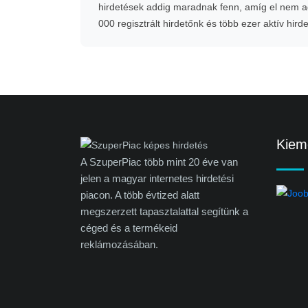
hirdetések addig maradnak fenn, amíg el nem ad
000 regisztrált hirdetőnk és több ezer aktív hird
Kieme
A SzuperPiac több mint 20 éve van
jelen a magyar internetes hirdetési
piacon. A több évtized alatt
megszerzett tapasztalattal segítünk a
céged és a termékeid
reklámozásában.