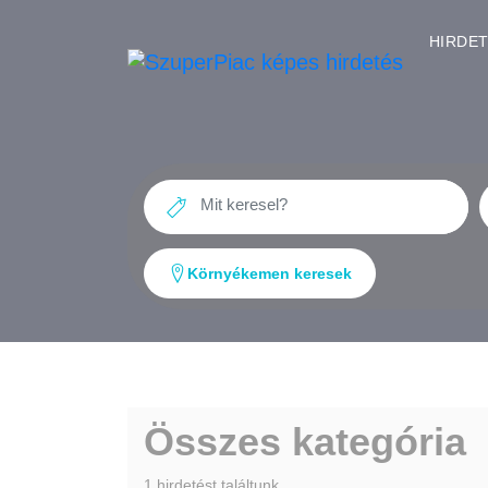
HIRDE
Környékemen keresek
Összes kategória
1 hirdetést találtunk