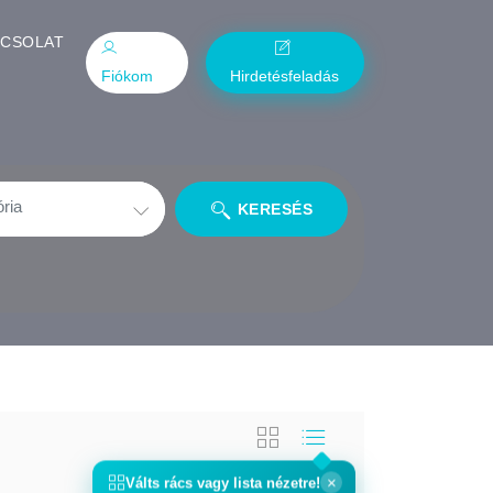
PCSOLAT
Fiókom
Hirdetésfeladás
KERESÉS
×
Válts
rács
vagy
lista
nézetre!