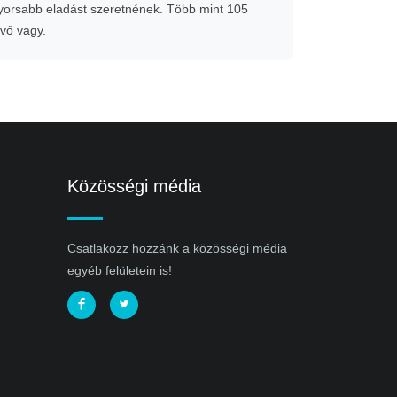
gyorsabb eladást szeretnének. Több mint 105
evő vagy.
Közösségi média
Csatlakozz hozzánk a közösségi média
egyéb felületein is!