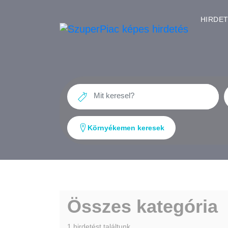
HIRDE
Környékemen keresek
Összes kategória
1 hirdetést találtunk