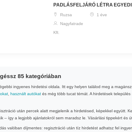
PADLÁSFELJÁRÓ LÉTRA EGYED
Ruzsa
1 éve
Nagyfatrade
Kft.
ngéssz 85 kategóriában
ebbi ingyenes hirdetési oldala. Itt egy helyen találod meg a magánsze
nokat
,
használt autókat
és még több tucat témát. A hirdetések település 
gisztráció után percek alatt megjelenik a hirdetésed, képekkel együtt. 
zik – így a legjobb ajánlatokról sem maradsz le. Vásárlási tippekért és
s valóban díjmentes: regisztráció után tíz hirdetést adhatsz fel ingye