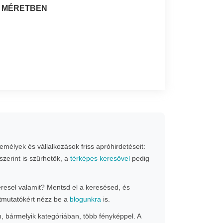
I MÉRETBEN
mélyek és vállalkozások friss apróhirdetéseit:
szerint is szűrhetők, a
térképes keresővel
pedig
Keresel valamit? Mentsd el a keresésed, és
 útmutatókért nézz be a
blogunkra
is.
n, bármelyik kategóriában, több fényképpel. A