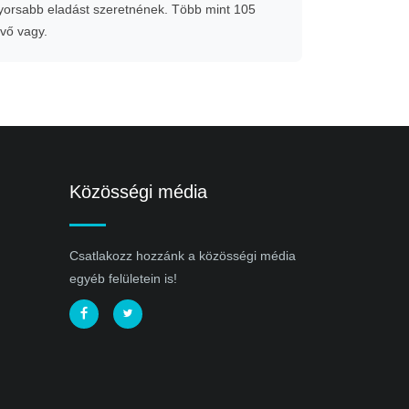
gyorsabb eladást szeretnének. Több mint 105
evő vagy.
Közösségi média
Csatlakozz hozzánk a közösségi média
egyéb felületein is!