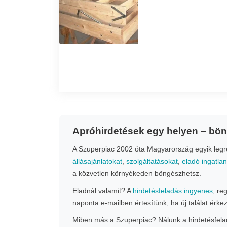
Apróhirdetések egy helyen – bö
A Szuperpiac 2002 óta Magyarország egyik legrég
állásajánlatokat
,
szolgáltatásokat
,
eladó ingatla
a közvetlen környékeden böngészhetsz.
Eladnál valamit? A
hirdetésfeladás ingyenes
, re
naponta e-mailben értesítünk, ha új találat érke
Miben más a Szuperpiac? Nálunk a hirdetésfeladá