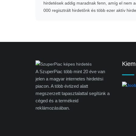
hirdetések addig maradnak fenn, amíg el nem ad
000 regisztrált hirdetőnk és több ezer aktív hird
Kieme
A SzuperPiac több mint 20 éve van
jelen a magyar internetes hirdetési
piacon. A több évtized alatt
megszerzett tapasztalattal segítünk a
céged és a termékeid
reklámozásában.