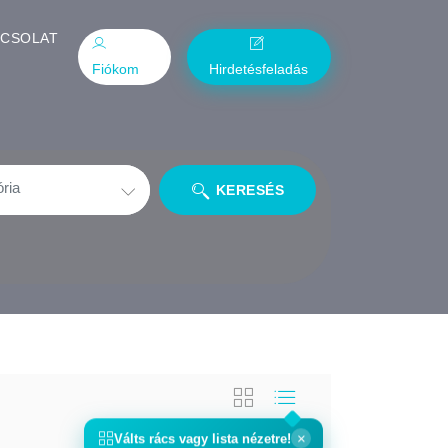
PCSOLAT
Fiókom
Hirdetésfeladás
KERESÉS
×
Válts
rács
vagy
lista
nézetre!