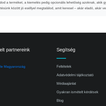
od a terméket, a kiemelés pedig opcionális lehetőség azoknak, akik 
etésünk között jó eséllyel megtalálod, amit keresel – akár eladó, akár v
lt partnereink
Segítség
Feltételek
Adatvédelmi tájékoztató
Médiaajánlat
Gyakran ismételt kérdések
Blog