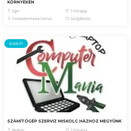
KÖRNYÉKÉN
Eger
7 hónapja
Computermania Szerviz
Szolgáltatás
8.000 FT
SZÁMÍTÓGÉP SZERVIZ MISKOLC HÁZHOZ MEGYÜNK
Miskolc
7 hónapja