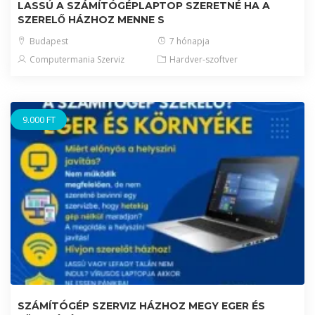
LASSÚ A SZÁMÍTÓGÉPLAPTOP SZERETNÉ HA A
SZERELŐ HÁZHOZ MENNE S
Budapest
7 hónapja
Computermania Szerviz
Hardver-szoftver
9.000 FT
SZÁMÍTÓGÉP SZERVIZ HÁZHOZ MEGY EGER ÉS