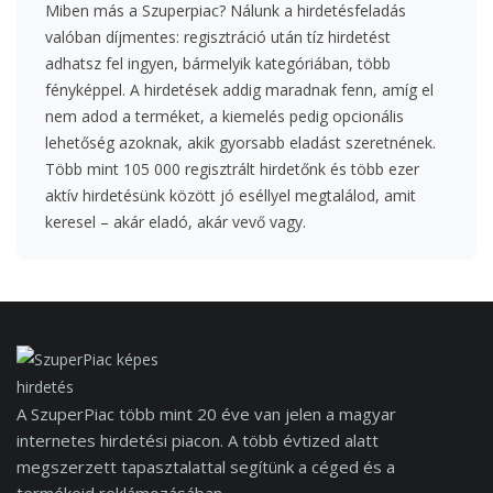
Miben más a Szuperpiac? Nálunk a hirdetésfeladás
valóban díjmentes: regisztráció után tíz hirdetést
adhatsz fel ingyen, bármelyik kategóriában, több
fényképpel. A hirdetések addig maradnak fenn, amíg el
nem adod a terméket, a kiemelés pedig opcionális
lehetőség azoknak, akik gyorsabb eladást szeretnének.
Több mint 105 000 regisztrált hirdetőnk és több ezer
aktív hirdetésünk között jó eséllyel megtalálod, amit
keresel – akár eladó, akár vevő vagy.
A SzuperPiac több mint 20 éve van jelen a magyar
internetes hirdetési piacon. A több évtized alatt
megszerzett tapasztalattal segítünk a céged és a