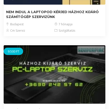
NEM INDUL A LAPTOPOD KÉRJED HÁZHOZ KIJÁRÓ
SZÁMÍTÓGÉP SZERVIZÜNK
Budapest
7 hónapja
Cm Szerviz
Szolgáltatás
9.500 FT