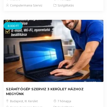
Computermania Szerviz
Szolgáltatás
8.000 FT
SZÁMÍTÓGÉP SZERVIZ 3 KERÜLET HÁZHOZ
MEGYÜNK
Budapest, III. Kerület
7 hónapja