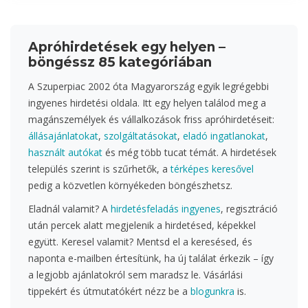
Apróhirdetések egy helyen –
böngéssz 85 kategóriában
A Szuperpiac 2002 óta Magyarország egyik legrégebbi
ingyenes hirdetési oldala. Itt egy helyen találod meg a
magánszemélyek és vállalkozások friss apróhirdetéseit:
állásajánlatokat
,
szolgáltatásokat
,
eladó ingatlanokat
,
használt autókat
és még több tucat témát. A hirdetések
település szerint is szűrhetők, a
térképes keresővel
pedig a közvetlen környékeden böngészhetsz.
Eladnál valamit? A
hirdetésfeladás ingyenes
, regisztráció
után percek alatt megjelenik a hirdetésed, képekkel
együtt. Keresel valamit? Mentsd el a keresésed, és
naponta e-mailben értesítünk, ha új találat érkezik – így
a legjobb ajánlatokról sem maradsz le. Vásárlási
tippekért és útmutatókért nézz be a
blogunkra
is.