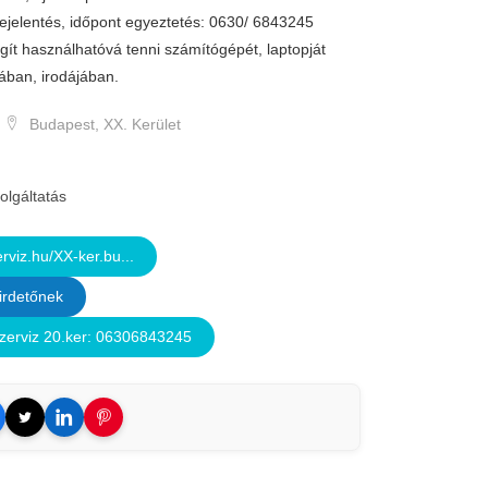
bejelentés, időpont egyeztetés: 0630/ 6843245
t használhatóvá tenni számítógépét, laptopját
ában, irodájában.
Budapest, XX. Kerület
olgáltatás
viz.hu/XX-ker.bu...
irdetőnek
erviz 20.ker: 06306843245