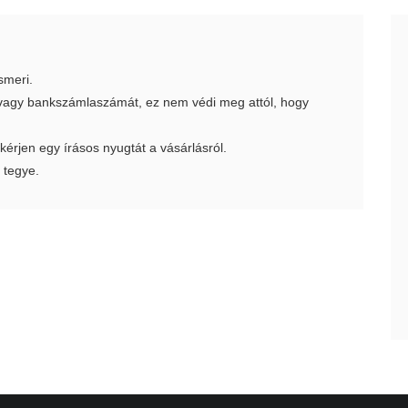
smeri.
t vagy bankszámlaszámát, ez nem védi meg attól, hogy
 kérjen egy írásos nyugtát a vásárlásról.
 tegye.