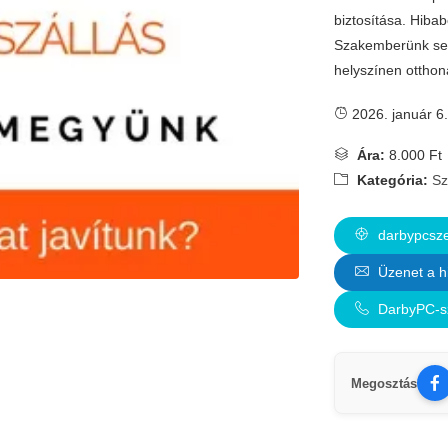
biztosítása. Hiba
Szakemberünk segí
helyszínen otthon
2026. január 6.
Ára:
8.000 Ft
Kategória:
Sz
darbypcszer
Üzenet a h
DarbyPC-sz
Megosztás