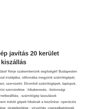
p javítás 20 kerület
kiszállás
ldást! Kérje szakemberünk segítségét! Budapesten
ssal irodájába, otthonába megyünk számítógépét,
ani, szervizelni. Elromlott számítógépek, laptopok,
íni szervizelése. -hibakeresés, -biztonsági
rnetbeállítás, -számítógép lassulások
em induló gépek hibáinak a kiszűrése -operációs
ése, újratelepítése - vírusírtás -cserealkatrészek