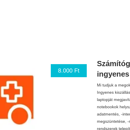
Számítógé
8.000 Ft
ingyenes 
Mi tudjuk a mego
Ingyenes kiszállá
laptopját megjavít
notebookok helysz
adatmentés, -inte
megszüntetése, -n
rendszerek telepít