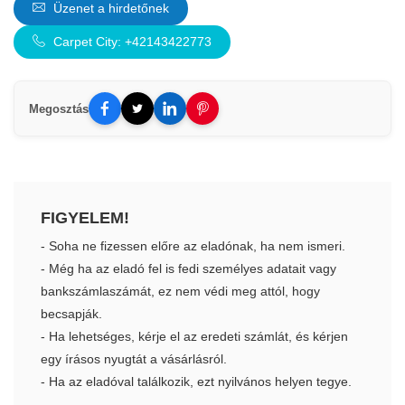
Üzenet a hirdetőnek
Carpet City: +42143422773
Megosztás
FIGYELEM!
- Soha ne fizessen előre az eladónak, ha nem ismeri.
- Még ha az eladó fel is fedi személyes adatait vagy
bankszámlaszámát, ez nem védi meg attól, hogy
becsapják.
- Ha lehetséges, kérje el az eredeti számlát, és kérjen
egy írásos nyugtát a vásárlásról.
- Ha az eladóval találkozik, ezt nyilvános helyen tegye.