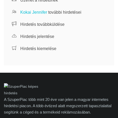
Üzenet a hirdetőnek
Kokai Jennifer
további hirdetései
Hirdetés továbbküldése
Hirdetés jelentése
Hirdetés kiemelése
A SzuperPiac több mint 20 éve van jelen a magyar internetes
hirdetési piacon. A több évtized alatt megszerzett tapasztalattal
segítünk a céged és a termékeid reklámozásában.