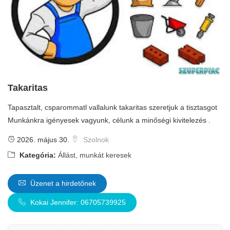
Takaritas
Tapasztalt, csparommatl vallalunk takaritas szeretjuk a tisztasgot
Munkánkra igényesek vagyunk, célunk a minőségi kivitelezés .
2026. május 30.
Szolnok
Kategória:
Állást, munkát keresek
Üzenet a hirdetőnek
Kokai Jennifer: 06705739925