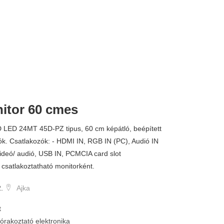
itor 60 cmes
24.000 
 LED 24MT 45D-PZ tipus, 60 cm képátló, beépített
k. Csatlakozók: - HDMI IN, RGB IN (PC), Audió IN
ideó/ audió, USB IN, PCMCIA card slot
csatlakoztatható monitorként.
.
Ajka
t
órakoztató elektronika