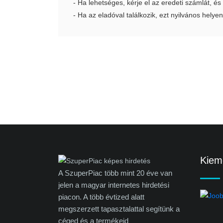
- Ha lehetséges, kérje el az eredeti számlát, és
- Ha az eladóval találkozik, ezt nyilvános helyen
Kieme
A SzuperPiac több mint 20 éve van
jelen a magyar internetes hirdetési
piacon. A több évtized alatt
megszerzett tapasztalattal segítünk a
céged és a termékeid