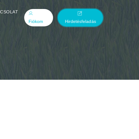
PCSOLAT
Fiókom
Hirdetésfeladás