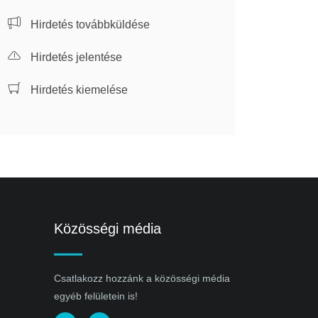
Hirdetés továbbküldése
Hirdetés jelentése
Hirdetés kiemelése
Közösségi média
Csatlakozz hozzánk a közösségi média
egyéb felületein is!