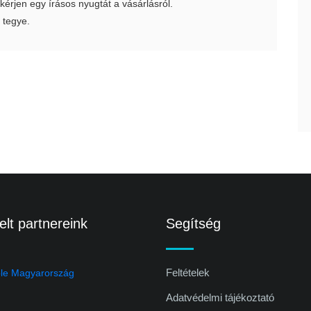
 kérjen egy írásos nyugtát a vásárlásról.
 tegye.
lt partnereink
Segítség
Feltételek
Adatvédelmi tájékoztató