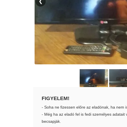
❮
FIGYELEM!
- Soha ne fizessen előre az eladónak, ha nem i
- Még ha az eladó fel is fedi személyes adatai
becsapják.