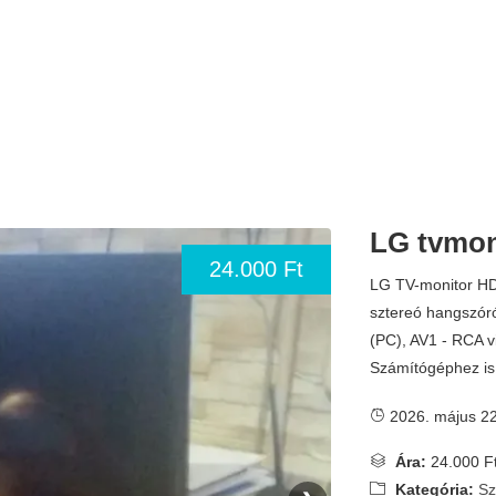
LG tvmon
24.000 Ft
LG TV-monitor HD
sztereó hangszóró
(PC), AV1 - RCA v
Számítógéphez is 
2026. május 22
Ára:
24.000 F
Kategória:
Sz