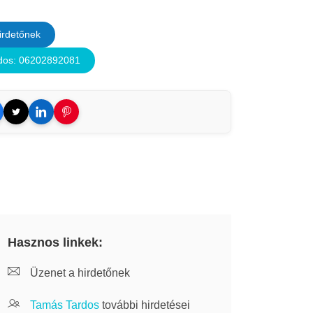
irdetőnek
dos: 06202892081
Hasznos linkek:
Üzenet a hirdetőnek
Tamás Tardos
további hirdetései