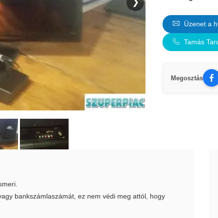
❯
Üzenet a h
Tamás Tar
Megosztás
smeri.
t vagy bankszámlaszámát, ez nem védi meg attól, hogy