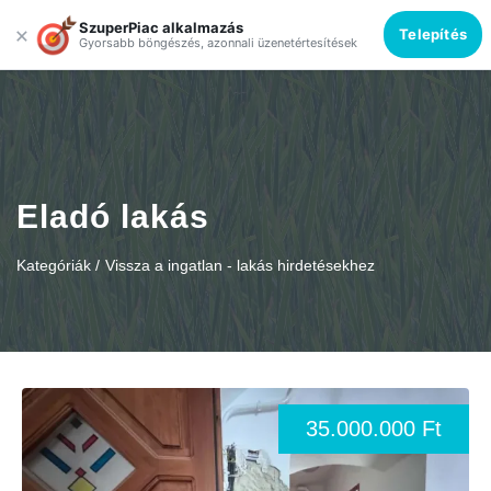
SzuperPiac alkalmazás
×
Telepítés
Gyorsabb böngészés, azonnali üzenetértesítések
Eladó lakás
Kategóriák /
Vissza a ingatlan - lakás hirdetésekhez
35.000.000 Ft