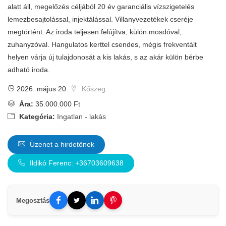
alatt áll, megelőzés céljából 20 év garanciális vízszigetelés
lemezbesajtolással, injektálással. Villanyvezetékek cseréje
megtörtént. Az iroda teljesen felújítva, külön mosdóval,
zuhanyzóval. Hangulatos kerttel csendes, mégis frekventált
helyen várja új tulajdonosát a kis lakás, s az akár külön bérbe
adható iroda.
2026. május 20.
Kőszeg
Ára:
35.000.000 Ft
Kategória:
Ingatlan - lakás
Üzenet a hirdetőnek
Ildikó Ferenc: +36703609638
Megosztás