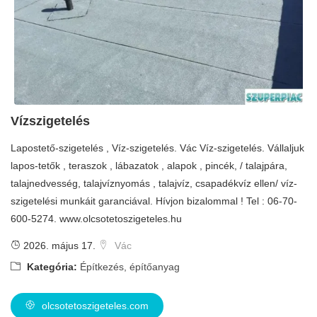
Vízszigetelés
Lapostető-szigetelés , Víz-szigetelés. Vác Víz-szigetelés. Vállaljuk
lapos-tetők , teraszok , lábazatok , alapok , pincék, / talajpára,
talajnedvesség, talajvíznyomás , talajvíz, csapadékvíz ellen/ víz-
szigetelési munkáit garanciával. Hívjon bizalommal ! Tel : 06-70-
600-5274. www.olcsotetoszigeteles.hu
2026. május 17.
Vác
Kategória:
Építkezés, építőanyag
olcsotetoszigeteles.com