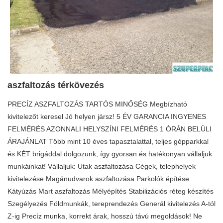
aszfaltozás térkövezés
PRECÍZ ASZFALTOZÁS TARTÓS MINŐSÉG Megbízható
kivitelezőt keresel Jó helyen jársz! 5 ÉV GARANCIA INGYENES
FELMÉRÉS AZONNALI HELYSZÍNI FELMÉRÉS 1 ÓRÁN BELÜLI
ÁRAJÁNLAT Több mint 10 éves tapasztalattal, teljes gépparkkal
és KÉT brigáddal dolgozunk, így gyorsan és hatékonyan vállaljuk
munkáinkat! Vállaljuk: Utak aszfaltozása Cégek, telephelyek
kivitelezése Magánudvarok aszfaltozása Parkolók építése
Kátyúzás Mart aszfaltozás Mélyépítés Stabilizációs réteg készítés
Szegélyezés Földmunkák, tereprendezés Generál kivitelezés A-tól
Z-ig Precíz munka, korrekt árak, hosszú távú megoldások! Ne