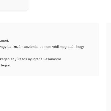
smeri.
t vagy bankszámlaszámát, ez nem védi meg attól, hogy
 kérjen egy írásos nyugtát a vásárlásról.
 tegye.