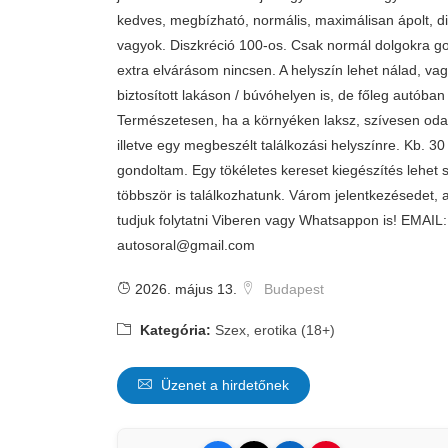
kedves, megbízható, normális, maximálisan ápolt, di
vagyok. Diszkréció 100-os. Csak normál dolgokra 
extra elvárásom nincsen. A helyszín lehet nálad, vag
biztosított lakáson / búvóhelyen is, de főleg autóba
Természetesen, ha a környéken laksz, szívesen od
illetve egy megbeszélt találkozási helyszínre. Kb. 30
gondoltam. Egy tökéletes kereset kiegészítés lehet 
többször is találkozhatunk. Várom jelentkezésedet, 
tudjuk folytatni Viberen vagy Whatsappon is! EMAIL:
autosoral@gmail.com
2026. május 13.
Budapest
Kategória:
Szex, erotika (18+)
Üzenet a hirdetőnek