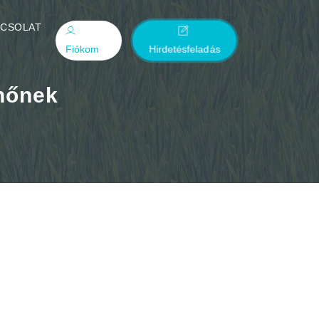
PCSOLAT
Fiókom
Hirdetésfeladás
nőnek