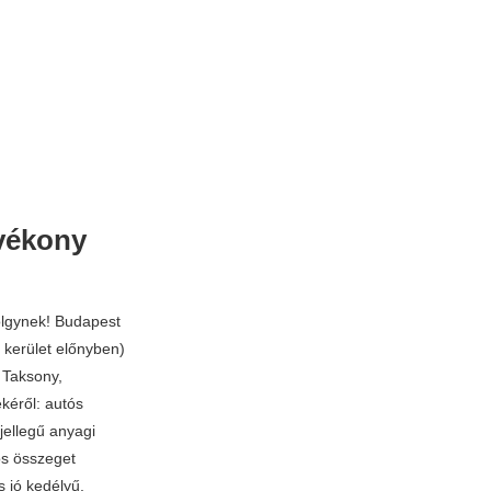
vékony
ölgynek! Budapest
3. kerület előnyben)
 Taksony,
kéről: autós
 jellegű anyagi
s összeget
s jó kedélyű,