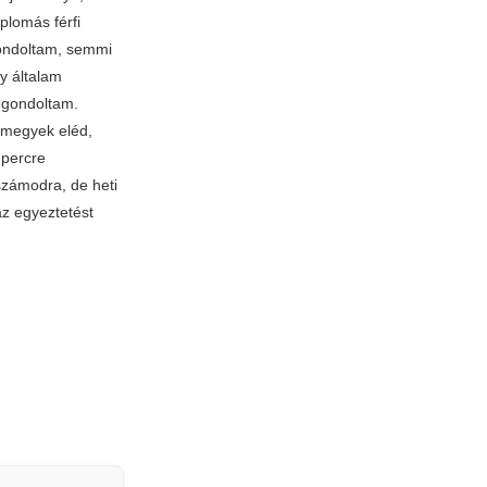
plomás férfi
gondoltam, semmi
y általam
n gondoltam.
amegyek eléd,
 percre
számodra, de heti
az egyeztetést