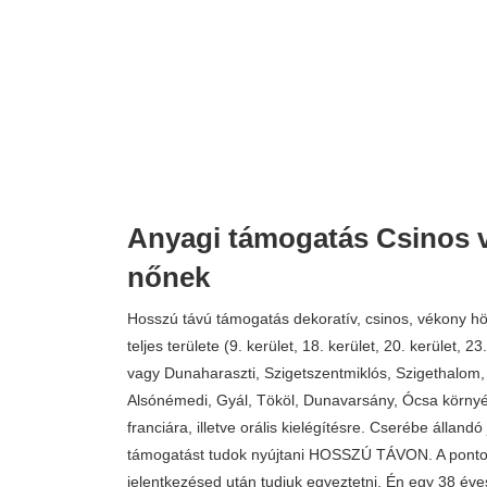
Anyagi támogatás Csinos 
nőnek
Hosszú távú támogatás dekoratív, csinos, vékony h
teljes területe (9. kerület, 18. kerület, 20. kerület, 2
vagy Dunaharaszti, Szigetszentmiklós, Szigethalom,
Alsónémedi, Gyál, Tököl, Dunavarsány, Ócsa környé
franciára, illetve orális kielégítésre. Cserébe állandó
támogatást tudok nyújtani HOSSZÚ TÁVON. A ponto
jelentkezésed után tudjuk egyeztetni. Én egy 38 éve