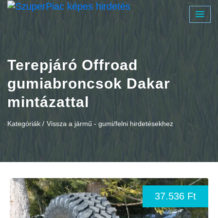
Terepjáró Offroad
gumiabroncsok Dakar
mintázattal
Kategóriák /
Vissza a jármű - gumi/felni hirdetésekhez
37.536 Ft