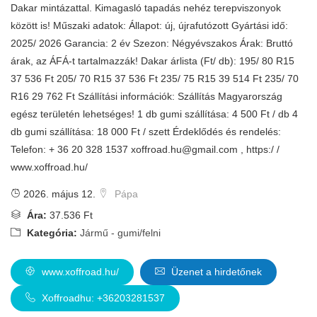
Dakar mintázattal. Kimagasló tapadás nehéz terepviszonyok
között is! Műszaki adatok: Állapot: új, újrafutózott Gyártási idő:
2025/ 2026 Garancia: 2 év Szezon: Négyévszakos Árak: Bruttó
árak, az ÁFÁ-t tartalmazzák! Dakar árlista (Ft/ db): 195/ 80 R15
37 536 Ft 205/ 70 R15 37 536 Ft 235/ 75 R15 39 514 Ft 235/ 70
R16 29 762 Ft Szállítási információk: Szállítás Magyarország
egész területén lehetséges! 1 db gumi szállítása: 4 500 Ft / db 4
db gumi szállítása: 18 000 Ft / szett Érdeklődés és rendelés:
Telefon: + 36 20 328 1537
xoffroad.hu@gmail.com
, https:/ /
www.xoffroad.hu/
2026. május 12.
Pápa
Ára:
37.536 Ft
Kategória:
Jármű - gumi/felni
www.xoffroad.hu/
Üzenet a hirdetőnek
Xoffroadhu: +36203281537