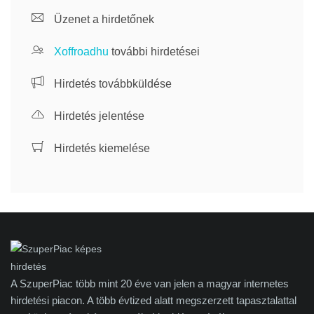
Üzenet a hirdetőnek
Xoffroadhu
további hirdetései
Hirdetés továbbküldése
Hirdetés jelentése
Hirdetés kiemelése
A SzuperPiac több mint 20 éve van jelen a magyar internetes
hirdetési piacon. A több évtized alatt megszerzett tapasztalattal