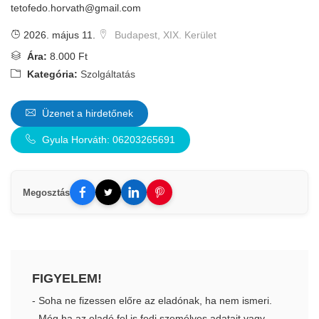
tetofedo.horvath@gmail.com
2026. május 11.
Budapest, XIX. Kerület
Ára:
8.000 Ft
Kategória:
Szolgáltatás
Üzenet a hirdetőnek
Gyula Horváth: 06203265691
Megosztás
FIGYELEM!
- Soha ne fizessen előre az eladónak, ha nem ismeri.
- Még ha az eladó fel is fedi személyes adatait vagy