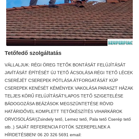
Tetőfedő szolgáltatás
VÁLLALJUK: RÉGI ÖREG TETŐK BONTÁSÁT FELÚJÍTÁSÁT
JAVÍTÁSÁT ÉPÍTÉSÉT ÚJ TETŐ ÁCSOLÁSA RÉGI TETŐ LÉCEK
CSERÉJÉT CSEREPEK PÓTLÁSA ÁTFORGATÁSÁT KÚP
CSEREPEK KENÉSÉT KÉMÉNYEK VAKOLÁSA PARASZT HÁZAK
TELJES KÖRŰ FELÚJÍTÁSÁT!LAPOS TETŐ SZIGETELÉSE
BÁDOGOZÁSA BEÁZÁSOK MEGSZÜNTETÉSE RÖVID
HATÁRIDŐVEL KOMPLETT TETŐKÉSZÍTÉS VIHARKÁROK
ORVOSOLÁSA!(Zsindely tető, Lemez tető, Pala tető Cserép tető
stb..) SAJÁT REFERENCIA FOTÓK SZEREPELNEK A
HÍRDETÉSBEN! 06 20 326 5691 email: