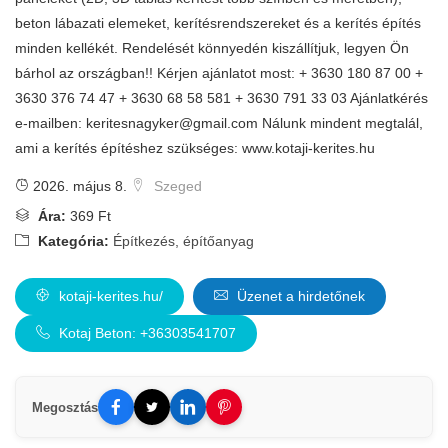
beton lábazati elemeket, kerítésrendszereket és a kerítés építés
minden kellékét. Rendelését könnyedén kiszállítjuk, legyen Ön
bárhol az országban!! Kérjen ajánlatot most: + 3630 180 87 00 +
3630 376 74 47 + 3630 68 58 581 + 3630 791 33 03 Ajánlatkérés
e-mailben:
keritesnagyker@gmail.com
Nálunk mindent megtalál,
ami a kerítés építéshez szükséges: www.kotaji-kerites.hu
2026. május 8.
Szeged
Ára:
369 Ft
Kategória:
Építkezés, építőanyag
kotaji-kerites.hu/
Üzenet a hirdetőnek
Kotaj Beton: +36303541707
Megosztás