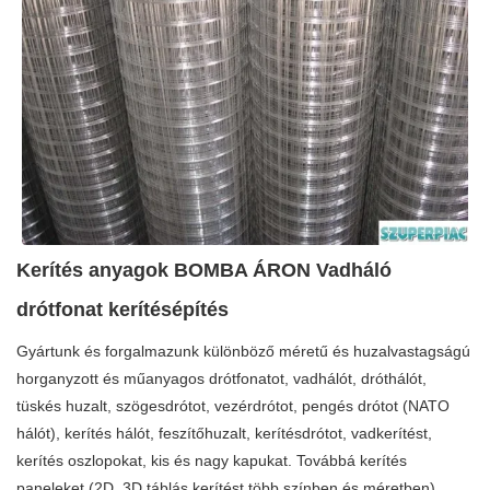
Kerítés anyagok BOMBA ÁRON Vadháló
drótfonat kerítésépítés
Gyártunk és forgalmazunk különböző méretű és huzalvastagságú
horganyzott és műanyagos drótfonatot, vadhálót, dróthálót,
tüskés huzalt, szögesdrótot, vezérdrótot, pengés drótot (NATO
hálót), kerítés hálót, feszítőhuzalt, kerítésdrótot, vadkerítést,
kerítés oszlopokat, kis és nagy kapukat. Továbbá kerítés
paneleket (2D, 3D táblás kerítést több színben és méretben),