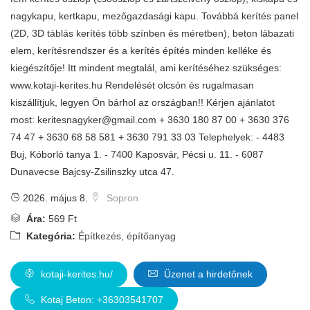
nagykapu, kertkapu, mezőgazdasági kapu. Továbbá kerítés panel
(2D, 3D táblás kerítés több színben és méretben), beton lábazati
elem, kerítésrendszer és a kerítés építés minden kelléke és
kiegészítője! Itt mindent megtalál, ami kerítéséhez szükséges:
www.kotaji-kerites.hu Rendelését olcsón és rugalmasan
kiszállítjuk, legyen Ön bárhol az országban!! Kérjen ajánlatot
most:
keritesnagyker@gmail.com
+ 3630 180 87 00 + 3630 376
74 47 + 3630 68 58 581 + 3630 791 33 03 Telephelyek: - 4483
Buj, Kóborló tanya 1. - 7400 Kaposvár, Pécsi u. 11. - 6087
Dunavecse Bajcsy-Zsilinszky utca 47.
2026. május 8.
Sopron
Ára:
569 Ft
Kategória:
Építkezés, építőanyag
kotaji-kerites.hu/
Üzenet a hirdetőnek
Kotaj Beton: +36303541707