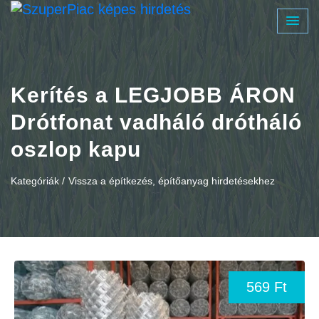
Kerítés a LEGJOBB ÁRON
Drótfonat vadháló drótháló
oszlop kapu
Kategóriák /
Vissza a építkezés, építőanyag hirdetésekhez
569 Ft