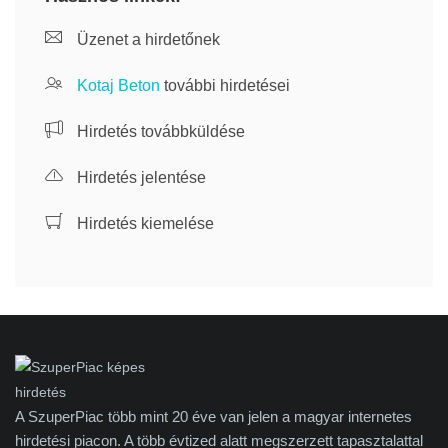
Üzenet a hirdetőnek
Kotaj Beton
további hirdetései
Hirdetés továbbküldése
Hirdetés jelentése
Hirdetés kiemelése
A SzuperPiac több mint 20 éve van jelen a magyar internetes
hirdetési piacon. A több évtized alatt megszerzett tapasztalattal