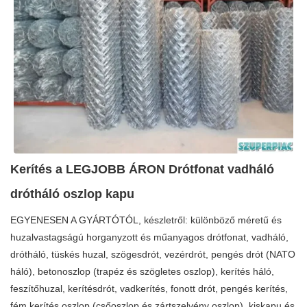
Kerítés a LEGJOBB ÁRON Drótfonat vadháló
drótháló oszlop kapu
EGYENESEN A GYÁRTÓTÓL, készletről: különböző méretű és
huzalvastagságú horganyzott és műanyagos drótfonat, vadháló,
drótháló, tüskés huzal, szögesdrót, vezérdrót, pengés drót (NATO
háló), betonoszlop (trapéz és szögletes oszlop), kerítés háló,
feszítőhuzal, kerítésdrót, vadkerítés, fonott drót, pengés kerítés,
fém kerítés oszlop (csőoszlop és zártszelvény oszlop), kiskapu és