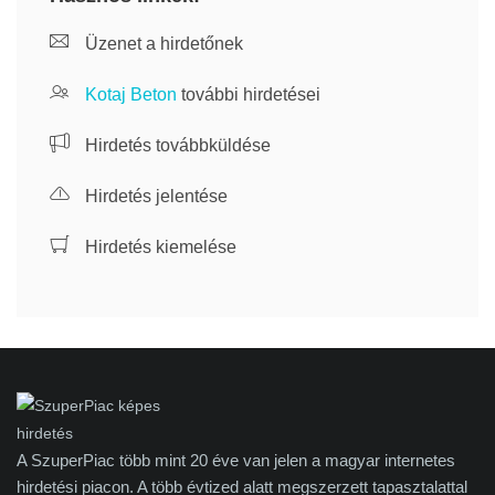
Üzenet a hirdetőnek
Kotaj Beton
további hirdetései
Hirdetés továbbküldése
Hirdetés jelentése
Hirdetés kiemelése
A SzuperPiac több mint 20 éve van jelen a magyar internetes
hirdetési piacon. A több évtized alatt megszerzett tapasztalattal