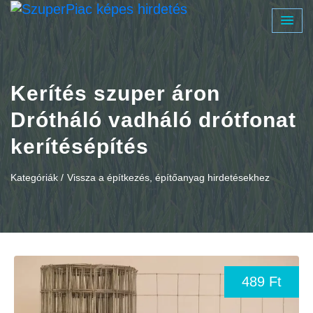
Kerítés szuper áron
Drótháló vadháló drótfonat
kerítésépítés
Kategóriák /
Vissza a építkezés, építőanyag hirdetésekhez
489 Ft