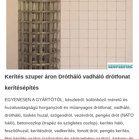
Kerítés szuper áron Drótháló vadháló drótfonat
kerítésépítés
EGYENESEN A GYÁRTÓTÓL, készletről: különböző méretű és
huzalvastagságú horganyzott és műanyagos drótfonat, vadháló,
drótháló, tüskés huzal, szögesdrót, vezérdrót, pengés drót (NATO
háló), betonoszlop (trapéz és szögletes oszlop), kerítés háló,
feszítőhuzal, kerítésdrót, vadkerítés, fonott drót, pengés kerítés,
fém kerítés oszlop (csőoszlop és zártszelvény oszlop), kiskapu és