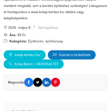
mindent megtalál, ami a kerítés építéshez szükséges! Látogasson
el honlapunkra a www.kotaji-kerites.hu oldalra vagy
telephelyeinkre.
2026. május 8.
Nyíregyháza
Ára:
99 Ft
Kategória:
Építkezés, építőanyag
kotaji-kerites.hu/
Üzenet a hirdetőnek
Kotaj Beton: +36303541707
Megosztás