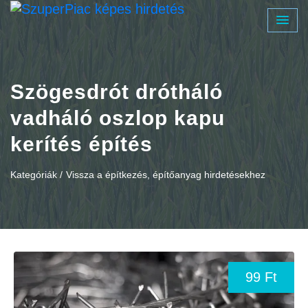
Szögesdrót drótháló
vadháló oszlop kapu
kerítés építés
Kategóriák /
Vissza a építkezés, építőanyag hirdetésekhez
99 Ft