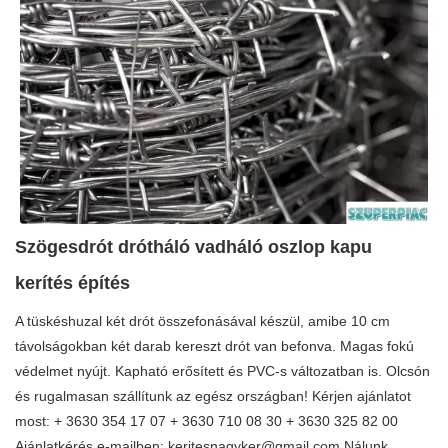
Szögesdrót drótháló vadháló oszlop kapu
kerítés építés
A tüskéshuzal két drót összefonásával készül, amibe 10 cm
távolságokban két darab kereszt drót van befonva. Magas fokú
védelmet nyújt. Kapható erősített és PVC-s változatban is. Olcsón
és rugalmasan szállítunk az egész országban! Kérjen ajánlatot
most: + 3630 354 17 07 + 3630 710 08 30 + 3630 325 82 00
Ajánlatkérés e-mailben:
keritesnagyker@gmail.com
Nálunk