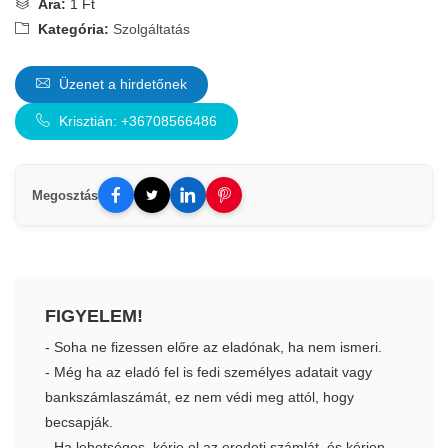
Ára:
1 Ft
Kategória:
Szolgáltatás
Üzenet a hirdetőnek
Krisztián: +36708566486
Megosztás
FIGYELEM!
- Soha ne fizessen előre az eladónak, ha nem ismeri.
- Még ha az eladó fel is fedi személyes adatait vagy
bankszámlaszámát, ez nem védi meg attól, hogy
becsapják.
- Ha lehetséges, kérje el az eredeti számlát, és kérjen