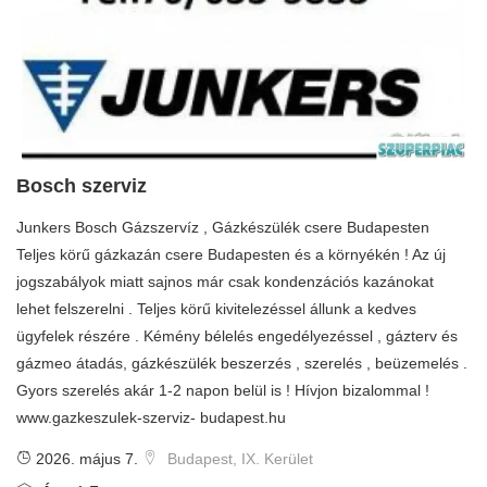
Bosch szerviz
Junkers Bosch Gázszervíz , Gázkészülék csere Budapesten
Teljes körű gázkazán csere Budapesten és a környékén ! Az új
jogszabályok miatt sajnos már csak kondenzációs kazánokat
lehet felszerelni . Teljes körű kivitelezéssel állunk a kedves
ügyfelek részére . Kémény bélelés engedélyezéssel , gázterv és
gázmeo átadás, gázkészülék beszerzés , szerelés , beüzemelés .
Gyors szerelés akár 1-2 napon belül is ! Hívjon bizalommal !
www.gazkeszulek-szerviz- budapest.hu
2026. május 7.
Budapest, IX. Kerület