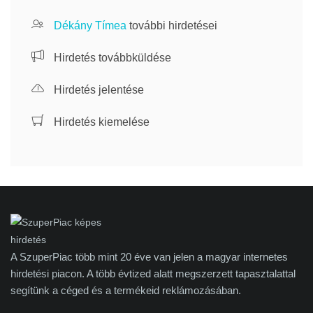
Dékány Tímea
további hirdetései
Hirdetés továbbküldése
Hirdetés jelentése
Hirdetés kiemelése
A SzuperPiac több mint 20 éve van jelen a magyar internetes
hirdetési piacon. A több évtized alatt megszerzett tapasztalattal
segítünk a céged és a termékeid reklámozásában.