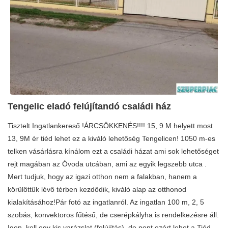
Tengelic eladó felújítandó családi ház
Tisztelt Ingatlankereső !ÁRCSÖKKENÉS!!!! 15, 9 M helyett most
13, 9M ér tiéd lehet ez a kiváló lehetőség Tengelicen! 1050 m-es
telken vásárlásra kínálom ezt a családi házat ami sok lehetőséget
rejt magában az Óvoda utcában, ami az egyik legszebb utca .
Mert tudjuk, hogy az igazi otthon nem a falakban, hanem a
körülöttük lévő térben kezdődik, kiváló alap az otthonod
kialakításához!Pár fotó az ingatlanról. Az ingatlan 100 m, 2, 5
szobás, konvektoros fűtésű, de cserépkályha is rendelkezésre áll.
Igen, kell egy kis varázslat (felújítás), de pont ezért lehet a Tiéd