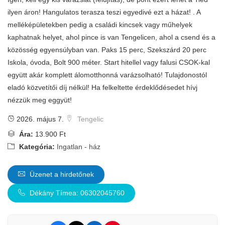
ilyen áron! Hangulatos terasza teszi egyedivé ezt a házat! . A
melléképületekben pedig a családi kincsek vagy műhelyek
kaphatnak helyet, ahol pince is van Tengelicen, ahol a csend és a
közösség egyensúlyban van. Paks 15 perc, Szekszárd 20 perc
Iskola, óvoda, Bolt 900 méter. Start hitellel vagy falusi CSOK-kal
együtt akár komplett álomotthonná varázsolható! Tulajdonostól
eladó közvetítői díj nélkül! Ha felkeltette érdeklődésedet hívj
nézzük meg eggyüt!
2026. május 7.
Tengelic
Ára:
13.900 Ft
Kategória:
Ingatlan - ház
Üzenet a hirdetőnek
Dékány Tímea: 06302045760