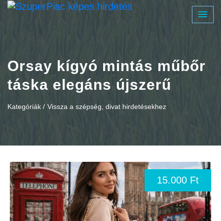
Orsay kígyó mintás műbőr
táska elegáns újszerű
Kategóriák /
Vissza a szépség, divat hirdetésekhez
15.000 Ft