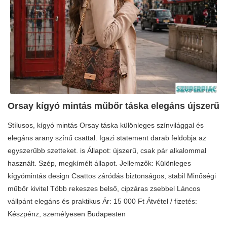
Orsay kígyó mintás műbőr táska elegáns újszerű
Stílusos, kígyó mintás Orsay táska különleges színvilággal és
elegáns arany színű csattal. Igazi statement darab feldobja az
egyszerűbb szetteket. is Állapot: újszerű, csak pár alkalommal
használt. Szép, megkímélt állapot. Jellemzők: Különleges
kígyómintás design Csattos záródás biztonságos, stabil Minőségi
műbőr kivitel Több rekeszes belső, cipzáras zsebbel Láncos
vállpánt elegáns és praktikus Ár: 15 000 Ft Átvétel / fizetés:
Készpénz, személyesen Budapesten