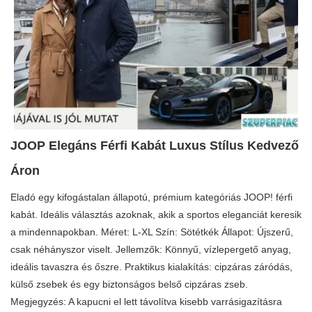
JOOP Elegáns Férfi Kabát Luxus Stílus Kedvező
Áron
Eladó egy kifogástalan állapotú, prémium kategóriás JOOP! férfi
kabát. Ideális választás azoknak, akik a sportos eleganciát keresik
a mindennapokban. Méret: L-XL Szín: Sötétkék Állapot: Újszerű,
csak néhányszor viselt. Jellemzők: Könnyű, vízlepergető anyag,
ideális tavaszra és őszre. Praktikus kialakítás: cipzáras záródás,
külső zsebek és egy biztonságos belső cipzáras zseb.
Megjegyzés: A kapucni el lett távolítva kisebb varrásigazításra